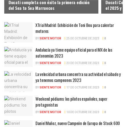
Ducati completa con éxito la primera edición
Ducati Cors
del Sea to Sea Marruecos
el 2025 y 2
XTrial Madrid: Exhibición de Toni Bou para calentar
motores
BY
SIENTE MOTOR
25 DE OCTUBRE DE 2023
0
Andalucía ya tiene equipo oficial para el MX de las
autonomías 2023
BY
SIENTE MOTOR
23 DE OCTUBRE DE 2023
0
La velocidad urbana concentra su actividad el sábado y
ya tenemos campeones 2023
BY
SIENTE MOTOR
17 DE OCTUBRE DE 2023
0
Weekend pódiums: los pilotos españoles, super
protagonistas
BY
SIENTE MOTOR
10 DE OCTUBRE DE 2023
0
Daniel Muñoz, nuevo Campeón de Europa de Stock 600