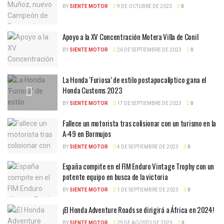
BY
SIENTE MOTOR
9 DE OCTUBRE DE 2023
0
Apoyo a la XV Concentración Motera Villa de Conil
BY
SIENTE MOTOR
26 DE SEPTIEMBRE DE 2023
0
La Honda ‘Furiosa’ de estilo postapocalíptico gana el
Honda Customs 2023
BY
SIENTE MOTOR
17 DE SEPTIEMBRE DE 2023
0
Fallece un motorista tras colisionar con un turismo en la
A-49 en Bormujos
BY
SIENTE MOTOR
4 DE SEPTIEMBRE DE 2023
0
España compite en el FIM Enduro Vintage Trophy con un
potente equipo en busca de la victoria
BY
SIENTE MOTOR
1 DE SEPTIEMBRE DE 2023
0
¡El Honda Adventure Roads se dirigirá a África en 2024!
BY
SIENTE MOTOR
29 DE AGOSTO DE 2023
0