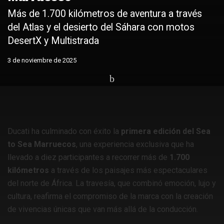
Más de 1.700 kilómetros de aventura a través
del Atlas y el desierto del Sáhara con motos
DesertX y Multistrada
3 de noviembre de 2025
Home
Lo último en motos
Noticias motos
Ducati ha culminado con éxito la
primera edición del Sea
to Sea Marruecos
, una experiencia exclusiva que ha
llevado a diez participantes a recorrer más de
1.700
kilómetros
a través de los paisajes más espectaculares
del norte de África. La travesía, que combinó emoción, lujo y
cultura, reafirma el compromiso de la marca con la creación
de vivencias únicas que van más allá de la conducción.