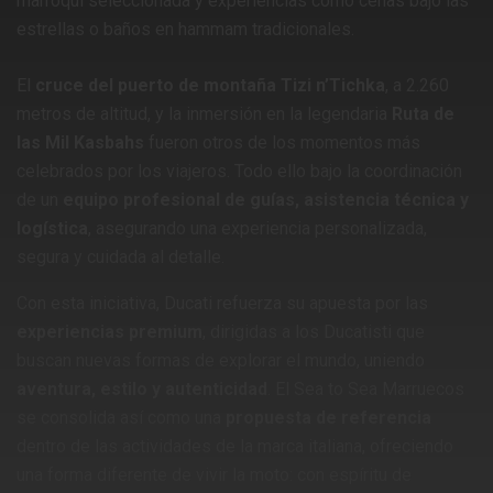
marroquí seleccionada y experiencias como cenas bajo las
estrellas o baños en hammam tradicionales.
El
cruce del puerto de montaña Tizi n’Tichka
, a 2.260
metros de altitud, y la inmersión en la legendaria
Ruta de
las Mil Kasbahs
fueron otros de los momentos más
celebrados por los viajeros. Todo ello bajo la coordinación
de un
equipo profesional de guías, asistencia técnica y
logística
, asegurando una experiencia personalizada,
segura y cuidada al detalle.
Con esta iniciativa, Ducati refuerza su apuesta por las
experiencias premium
, dirigidas a los Ducatisti que
buscan nuevas formas de explorar el mundo, uniendo
aventura, estilo y autenticidad
. El Sea to Sea Marruecos
se consolida así como una
propuesta de referencia
dentro de las actividades de la marca italiana, ofreciendo
una forma diferente de vivir la moto: con espíritu de