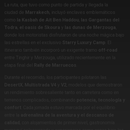
La ruta, que tuvo como punto de partida y llegada la
ciudad de
Marrakech
, incluyó enclaves emblemáticos
como
la Kasbah de Ait Ben Haddou
,
las Gargantas del
Todra
,
el oasis de Skoura
y
las dunas de Merzouga
,
donde los motoristas disfrutaron de una noche mágica bajo
las estrellas en el exclusivo
Starry Luxury Camp
. El
itinerario también incorporó un exigente tramo
off-road
entre Tinghir y Merzouga, utilizado recientemente en la
etapa final del
Rally de Marruecos
.
Durante el recorrido, los participantes pilotaron las
DesertX
,
Multistrada V4
y
V2
, modelos que demostraron
un rendimiento sobresaliente tanto en carretera como en
terrenos complicados, combinando
potencia, tecnología y
confort
. Cada jornada estuvo marcada por el equilibrio
entre la
adrenalina de la aventura y el descanso de
calidad
, con alojamientos de primer nivel, gastronomía