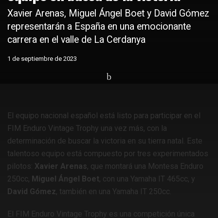
Xavier Arenas, Miguel Ángel Boet y David Gómez
representarán a España en una emocionante
carrera en el valle de La Cerdanya
1 de septiembre de 2023
Home
Lo último en motos
Noticias motos
El equipo nacional español está listo para participar en el
FIM Enduro Vintage Trophy una vez más, con la
determinación de buscar la victoria en su tierra natal. Este
talentoso equipo está compuesto por tres experimentados
pilotos:
Xavier Arenas
, que montará una Montesa Enduro
250cc,
Miguel Ángel Boet
, con una Yamaha IT 465cc, y
David Gómez
, también en una Yamaha IT 250cc.
El FIM Enduro Vintage Trophy es una competición única