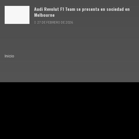
Audi Revolut F1 Team se presenta en sociedad en
Melbourne
27 DE FEBRERO DE 2026
Inicio
© Siente Motor · 2025