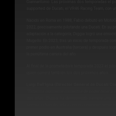
Giannantonio. Las próximas dos temporadas el pilo
supported de Ducati, el VR46 Racing Team, con u
Nacido en Roma en 1988, Fabio debutó en MotoGP
2022, precisamente pilotando una Ducati. En su 
adaptación a la categoría, Diggia logró una emocio
Mugello. En 2023, tras un inicio de temporada co
primer podio en Australia (tercera) y después logr
la penúltima carrera del año.
Al final de la prometedora temporada 2023 el pil
quien correrá también los dos próximos años.
Luigi Dall’Igna (Director General de Ducati Co
“Estamos realmente contentos de poder tener a 
dos años. ‘Diggia’ ha demostrado siempre una gr
talento lo han llevado a crecer constantemente
Racing Team y con una Desmosedici GP oficial te