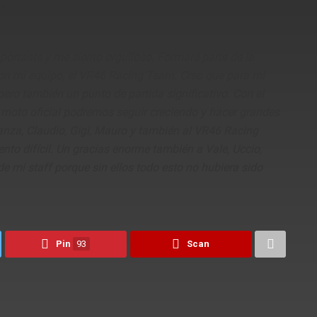
!”.
portante y me siento orgulloso. Formaré parte de la
con mi equipo, el VR46 Racing Team. Creo que para mi
ero también un punto de partida significativo. Con el
 moto oficial podremos seguir creciendo y hacer grandes
anza, Claudio, Gigi, Mauro y también al VR46 Racing
o difícil. Un gracias enorme también a Vale, Uccio,
 mi staff porque sin ellos todo esto no hubiera sido
Pin
93
Scan