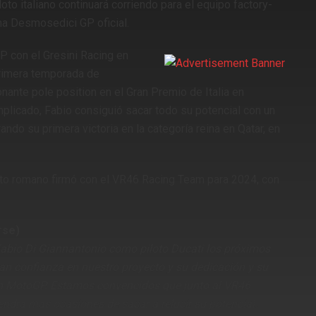
to italiano continuará corriendo para el equipo factory-
na Desmosedici GP oficial.
 con el Gresini Racing en
primera temporada de
nante pole position en el Gran Premio de Italia en
mplicado, Fabio consiguió sacar todo su potencial con un
ando su primera victoria en la categoría reina en Qatar, en
oto romano firmó con el VR46 Racing Team para 2024, con
rse)
Fabio Di Giannantonio como piloto Ducati los próximos
an confianza en nuestro proyecto y su dedicación y su
 en MotoGP. Estamos convencidos que junto al VR46
ndrá más ocasiones de sacar a relucir su potencial.