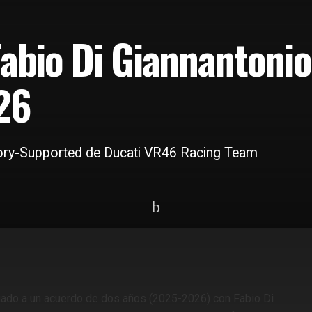
Fabio Di Giannantonio
26
tory-Supported de Ducati VR46 Racing Team
gado a un acuerdo de dos años (2025-2026) con Fabio Di