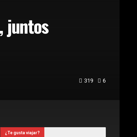
, juntos
319
6
¿Te gusta viajar?