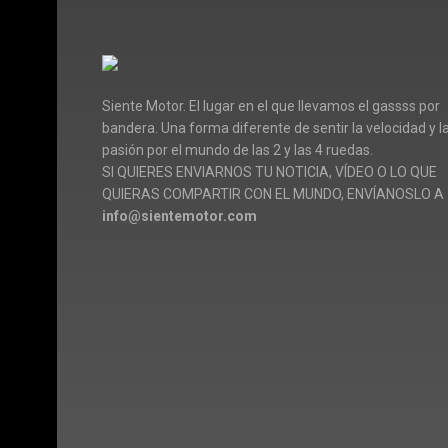
Siente Motor. El lugar en el que llevamos el gassss por
bandera. Una forma diferente de sentir la velocidad y l
pasión por el mundo de las 2 y las 4 ruedas.
SI QUIERES ENVIARNOS TU NOTICIA, VÍDEO O LO QUE
QUIERAS COMPARTIR CON EL MUNDO, ENVÍANOSLO A
info@sientemotor.com
© Siente Motor · 2025