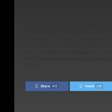
Bienvenido oficialmente a la familia Ducati, Fabio
Fabio Di Giannantonio (VR46 Racing Team)
“Poder firmar este contrato era realmente muy im
familia Ducati durante dos años y podré seguir 
crecimiento deportivo esto representa una meta, p
apoyo de Ducati y teniendo a mi disposición una
cosas juntos. Quiero agradecer a Ducati su confi
Team que creyó en mí el año pasado en un moment
Pablo y todos los miembros del equipo, además de
posible”.
Share
412
Tweet
258