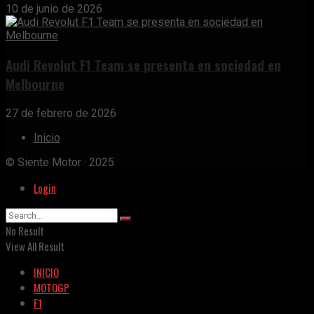
10 de junio de 2026
Audi Revolut F1 Team se presenta en sociedad en
Melbourne
27 de febrero de 2026
Inicio
© Siente Motor · 2025
Login
No Result
View All Result
INICIO
MOTOGP
F1