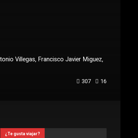
onio Villegas, Francisco Javier Miguez,
307
16
¿Te gusta viajar?