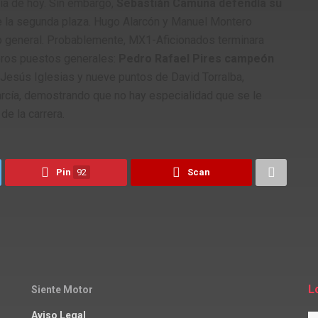
día de hoy. Sin embargo,
Sebastián Camuña defendía su
e la segunda plaza. Hugo Alarcón y Manuel Montero
o general. Probablemente, MX1-Aficionados terminara
meros puestos generales:
Pedro Rafael Pires campeón
 Jesús Iglesias y nueve puntos de David Torralba,
rcía, demostrando que no hay especialidad que se le
e la carrera.
Pin
92
Scan
L
Siente Motor
Aviso Legal