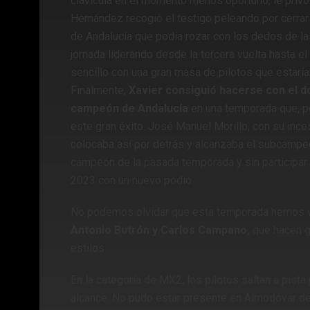
clavícula en el momento menos oportuno, le privó d
Hernández recogió el testigo peleando por cerrar
de Andalucía que podía rozar con los dedos de l
jornada liderando desde la tercera vuelta hasta el fi
sencillo con una gran masa de pilotos que estarí
Finalmente,
Xavier consiguió hacerse con el do
campeón de Andalucía
en una temporada que, pe
este gran éxito. José Manuel Morillo, con su ince
colocaba así por detrás y alcanzaba el subcampeo
campeón de la pasada temporada y sin participar
2023 con un nuevo podio.
No podemos olvidar que esta temporada hemos vue
Antonio Butrón y Carlos Campano,
que hacen g
estilos.
En la categoría de MX2, los pilotos saltan a pist
alcance. No pudo estar presente en Almodóvar del