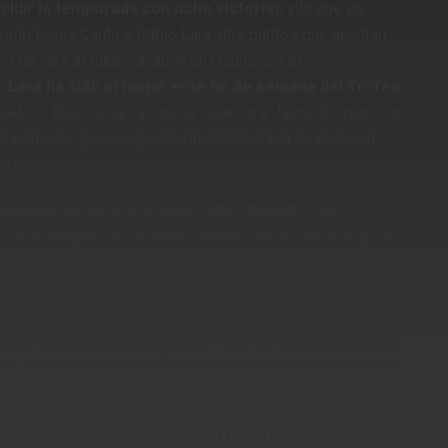
cluir la temporada con ocho victorias
y lo que es
cireño Denis Canto y Pablo Lara, dos pilotos que apuntan
 de cara al futuro, acaban en Osuna con el
.
Lara ha sido el mejor este fin de semana del Trofeo
dado el título de la categoría, dejando a Jaime Borrego con
lasificado, pese a que Marino Villar subía de nuevo al
articipado.
a temporada ha sido el pulso entre Alejandro Torres y
oda la temporada, revalidar el título era su objetivo, pero
no que pelearía como un guerrero hasta la última del año.
sin vencer, Niklas se despide de Osuna dejándose la piel
 presión hasta el último momento
sin arriesgar todo lo
te en su bolsillo. Juan Alberto Marín tenía casi asegurado
a de Jesús Navarro y de Óscar Rueda también ha dado que
título de la categoría de MX50.
Muy al límite Hugo