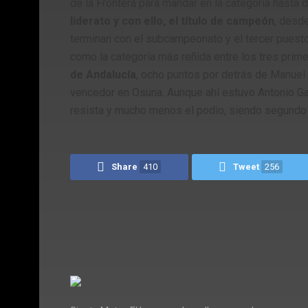
de la Frontera para mandar en la categoría hasta 
liderato y con ello, el título de campeón
, desd
terminan con el subcampeonato y el tercer puest
como la categoría más reñida entre los tres pri
de Andalucía
, ocho puntos por detrás de Manuel
vencedor en Osuna. Aunque ahí estuvo Antonio Ga
resista y mucho menos el podio, siendo segundo d
Share
410
Tweet
256