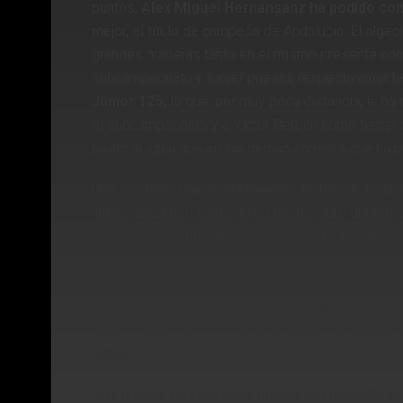
puntos,
Alex Miguel Hernansanz ha podido con
mejor, el título de campeón de Andalucía. El alge
grandes maneras tanto en el mismo presente como
subcampeonato y tercer puesto, respectivamente
Júnior 125,
lo que, por muy poca distancia, le ha 
el subcampeonato y a Víctor Beltrán como tercer c
podio al igual que en las demás carreras que ha p
Una vez más, una de las mejores luchas de toda l
Niklas Bruckner. Torres lo ha tenido claro durante t
como es evidente Niklas no le tendería la mano si
Desde la primera manga de Morón de la Frontera 
en pista con la victoria. Mientras
Alejandro tuvo
que tenía porque el título estaba satisfactoriamen
su tercer puesto en el campeonato, pero la garr
hablar.
Dos puntos, dos escasos puntos han decidido el 