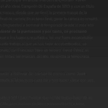
e participar en la cita final del campeonato. Xavier
 el año ideal. Campeón de España de MX3 y con un título
as manos, desde que se llevó la primera manga de la
nal de carrera. En el turno final, ganar la carrera no resultó
an dispuestos a terminar la temporada desde lo más alto.
blete de la puntuación y por tanto, se proclamó
se a los buenos resultados, tal vez fuera inconcebible
sante trabajo al que ya nos tiene acostumbrados, se
nato, con Francisco Haro en tercero. David Pérez, el
 en todas las pruebas del año, despedía la temporada
lto a disfrutar del pilotaje de pilotos como
José
rande al Motocross cada día y nos hacen vibrar con sus
a junto a MX1 para mostrar que no hay muros fuera de su
 Río, pero incluso sin tener acceso directo a esos