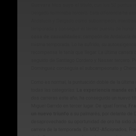
Guevara hizo suyo el título
, con los 50 puntos 
Delgado terminaba tercero. Esta diferencia ha si
Andalucía y Delgado como subcampeón, mientras 
temporada y conseguir el tercer puesto de honor e
cosa de casualidades:
campeón de Andalucía de
misma temporada. Lo ha sufrido, su autoexigencia 
recompensa le tenía que llegar. La última carrera 
seguido de Santiago Cordero y Nasser tercero. Per
Domínguez conseguía el subcampeonato y Chema 
Como es normal, la puntuación doble de la últim
todas las categorías.
La experiencia manda en 
dos carreras este año, ha conseguido un nuevo tít
Miguel Garrido en tercer lugar. De igual forma,
Fra
un nuevo triunfo
a su palmarés, por delante de 
desaprovechado su oportunidad de oro ha sido Juan
carrera de la temporada. En MX2-Aficionados, Fran