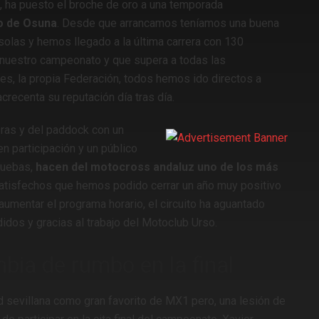
 ha puesto el broche de oro a una temporada
io de Osuna
. Desde que arrancamos teníamos una buena
solas y hemos llegado a la última carrera con 130
 nuestro campeonato y que supera a todas las
es, la propia Federación, todos hemos ido directos a
recenta su reputación día tras día.
eras y del paddock con un
 en participación y un público
ruebas,
hacen del motocross andaluz uno de los más
atisfechos que hemos podido cerrar un año muy positivo
aumentar el programa horario, el circuito ha aguantado
idos y gracias al trabajo del Motoclub Urso.
bia de rumbo en la final
ad sevillana como gran favorito de MX1 pero, una lesión de