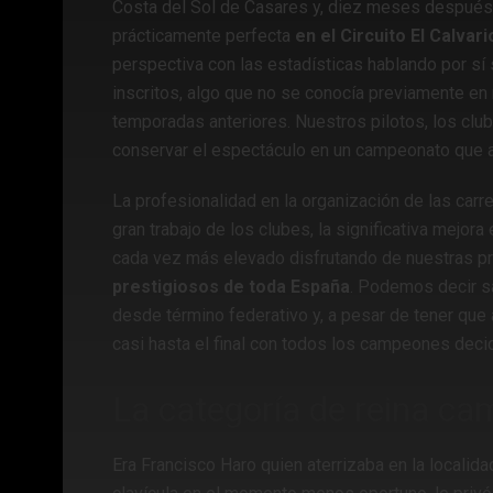
Costa del Sol de Casares y, diez meses después,
prácticamente perfecta
en el Circuito El Calvar
perspectiva con las estadísticas hablando por sí 
inscritos, algo que no se conocía previamente en
temporadas anteriores. Nuestros pilotos, los club
conservar el espectáculo en un campeonato que ac
La profesionalidad en la organización de las carr
gran trabajo de los clubes, la significativa mejora
cada vez más elevado disfrutando de nuestras p
prestigiosos de toda España
. Podemos decir s
desde término federativo y, a pesar de tener que 
casi hasta el final con todos los campeones decid
La categoría de reina cam
Era Francisco Haro quien aterrizaba en la localid