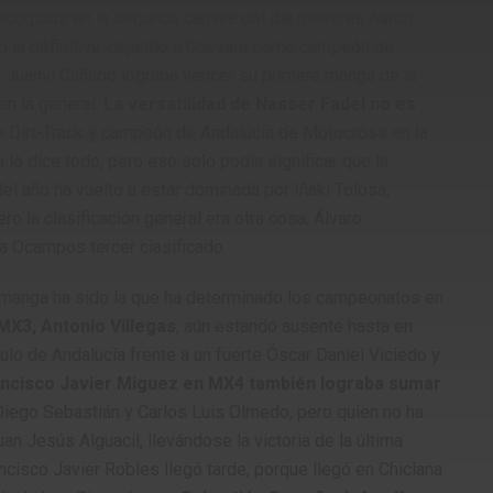
recogidos en la segunda carrera del día mientras Aaron
do la definitiva, dejando a Guevara como campeón de
Juanvi Cañado lograba vencer su primera manga de la
n la general.
La versatilidad de Nasser Fadel no es
 Dirt-Track y campeón de Andalucía de Motocross en la
lo dice todo, pero eso solo podía significar que la
del año ha vuelto a estar dominada por Iñaki Tolosa,
o la clasificación general era otra cosa, Álvaro
Ocampos tercer clasificado.
a manga ha sido la que ha determinado los campeonatos en
MX3, Antonio Villegas
, aún estando ausente hasta en
ulo de Andalucía frente a un fuerte Óscar Daniel Viciedo y
ncisco Javier Miguez en MX4 también lograba sumar
Diego Sebastián y Carlos Luis Olmedo, pero quien no ha
 Jesús Alguacil, llevándose la victoria de la última
cisco Javier Robles llegó tarde, porque llegó en Chiclana