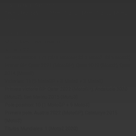
Gran Bretaña 2016 (Moto3)
Títulos Mundiales: 3 (MotoGP 2023, MotoGP 2022, Moto2
2018)
Enea Bastianini
Moto: Ducati Desmosedici GP
Número: 23
GP disputados: 171 (50 x MotoGP, 33 x Moto2, 88 x Moto3)
Primer GP: Qatar 2021 (MotoGP), Qatar 2019 (Moto2), Qatar
2014 (Moto3)
Victorias: 11 (5 MotoGP + 3 Moto2 + 3 Moto3)
Primera victoria GP: Qatar 2022 (MotoGP), Andalucía 2020
(Moto2), San Marino 2015 (Moto3)
Pole position: 10 (1 MotoGP + 9 Moto3)
Primera pole: Austria 2022 (MotoGP), Catalunya 2015
(Moto3)
Títulos Mundiales: 1 (Moto2 2020)