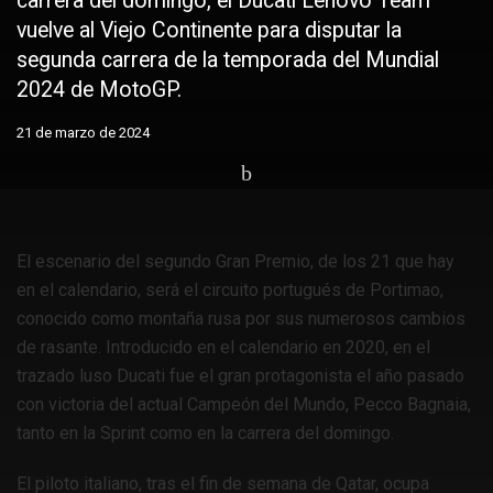
carrera del domingo, el Ducati Lenovo Team
vuelve al Viejo Continente para disputar la
segunda carrera de la temporada del Mundial
2024 de MotoGP.
21 de marzo de 2024
Home
Motos
MotoGP
El escenario del segundo Gran Premio, de los 21 que hay
en el calendario, será el circuito portugués de Portimao,
conocido como montaña rusa por sus numerosos cambios
de rasante. Introducido en el calendario en 2020, en el
trazado luso Ducati fue el gran protagonista el año pasado
con victoria del actual Campeón del Mundo, Pecco Bagnaia,
tanto en la Sprint como en la carrera del domingo.
El piloto italiano, tras el fin de semana de Qatar, ocupa