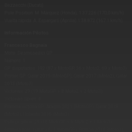
Bezzecchi (Ducati)
Pole Position: M. Márquez (Honda), 1:37.226 (170,0 km/h)
Vuelta rápida: A. Espargaró (Aprilia) 1:38.872 (167.1 km/h)
Información Pilotos
Francesco Bagnaia
Moto: Desmosedici GP
Número: 1
GP disputados: 192 (87 x MotoGP, 36 x Moto2, 69 x Moto3)
Primer GP: Qatar 2019 (MotoGP), Qatar 2017 (Moto2), Qatar
2013 (Moto3)
Victorias: 29 (19 MotoGP + 8 Moto2 + 2 Moto3)
Victorias Sprint: 4
Primera victoria GP: Aragón 2021 (MotoGP), Qatar 2018
(Moto2), Holanda 2016 (Moto3)
Pole position: 25 (18 MotoGP + 6 Moto2 + 1 Moto3)
Primera pole: Qatar 2021 (MotoGP), Francia 2018 (Moto2),