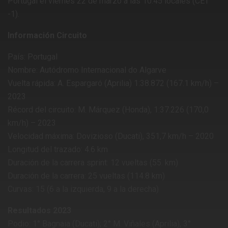
Portugal el viernes 22 de marzo a las 10:45 locales (CET
-1).
Información Circuito
País: Portugal
Nombre: Autódromo Internacional do Algarve
Vuelta rápida: A. Espargaró (Aprilia) 1:38.872 (167.1 km/h) –
2023
Récord del circuito: M. Márquez (Honda), 1:37.226 (170,0
km/h) – 2023
Velocidad máxima: Dovizioso (Ducati), 351,7 km/h – 2020
Longitud del trazado: 4.6 km
Duración de la carrera sprint: 12 vueltas (55. km)
Duración de la carrera: 25 vueltas (114.8 km)
Curvas: 15 (6 a la izquierda, 9 a la derecha)
Resultados 2023
Podio: 1° Bagnaia (Ducati); 2° M. Viñales (Aprilia), 3°