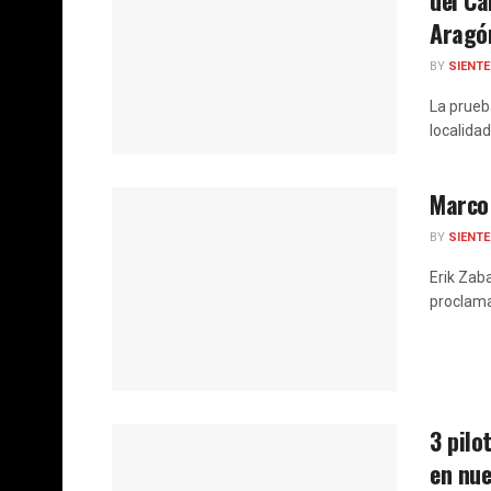
Aragó
BY
SIENT
La prueb
localida
Marco
BY
SIENT
Erik Zaba
proclam
3 pilo
en nu