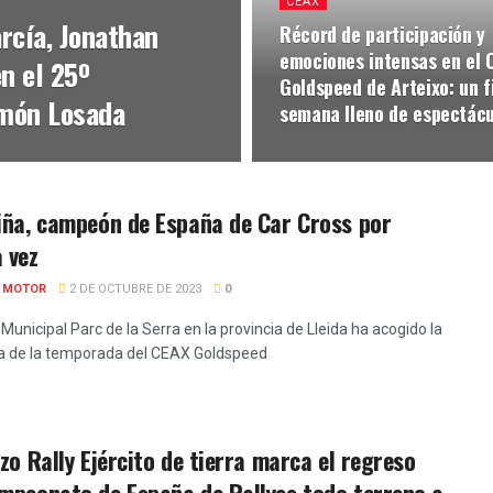
CEAX
rcía, Jonathan
Récord de participación y
emociones intensas en el 
en el 25º
Goldspeed de Arteixo: un f
amón Losada
semana lleno de espectácu
iña, campeón de España de Car Cross por
 vez
E MOTOR
2 DE OCTUBRE DE 2023
0
t Municipal Parc de la Serra en la provincia de Lleida ha acogido la
ta de la temporada del CEAX Goldspeed
rzo Rally Ejército de tierra marca el regreso
mpeonato de España de Rallyes todo terreno a