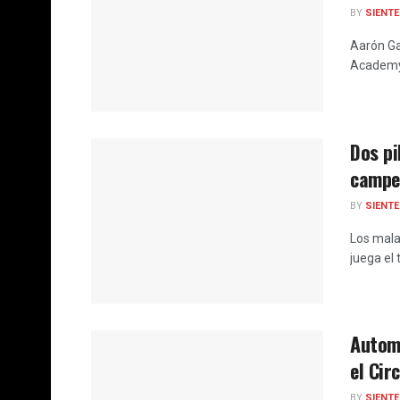
BY
SIENT
Aarón Ga
Academy 
Dos pi
campe
BY
SIENT
Los mala
juega el
Autom
el Cir
BY
SIENT