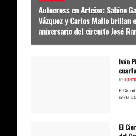
Autocross en Arteixo: Sabino Ga
Vázquez y Carlos Mallo brillan 
aniversario del circuito José R
Iván P
cuarta
BY
SIENT
El Circui
sexta ci
El Cie
del Ca