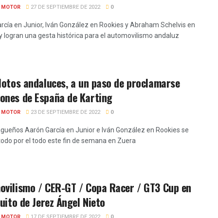
E MOTOR
27 DE SEPTIEMBRE DE 2022
0
rcía en Junior, Iván González en Rookies y Abraham Schelvis en
logran una gesta histórica para el automovilismo andaluz
lotos andaluces, a un paso de proclamarse
ones de España de Karting
E MOTOR
23 DE SEPTIEMBRE DE 2022
0
gueños Aarón García en Junior e Iván González en Rookies se
 todo por el todo este fin de semana en Zuera
ovilismo / CER-GT / Copa Racer / GT3 Cup en
cuito de Jerez Ángel Nieto
E MOTOR
17 DE SEPTIEMBRE DE 2022
0