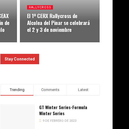
RALLYCROSS
CEAX
El 1º CERX Rallycross de
in de
Alcolea del Pinar se celebrará
lo
el 2 y 3 de noviembre
Stay Connected
Trending
Comments
Latest
GT Winter Series-Formula
Winter Series
9 DE FEBRERO DE 2023