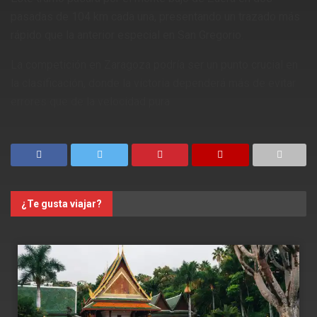
pasadas de 104 km cada una, presentando un trazado más
rápido que la anterior especial en San Gregorio.
La competición en Zaragoza podría ser un punto crucial en
la clasificación, donde la victoria dependerá más de evitar
errores que de la velocidad pura.
¿Te gusta viajar?