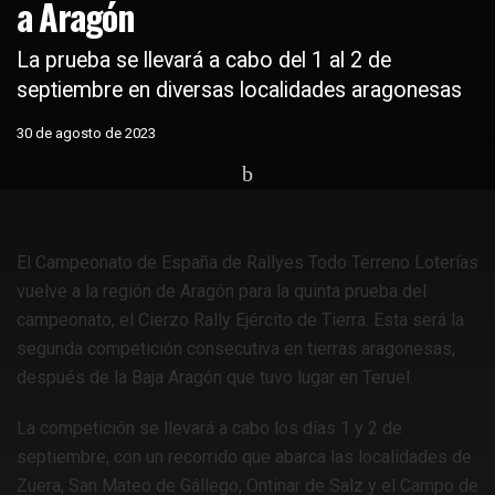
a Aragón
La prueba se llevará a cabo del 1 al 2 de
septiembre en diversas localidades aragonesas
30 de agosto de 2023
Home
Coches
Competiciones nacionales
Rally Todo Terreno
El Campeonato de España de Rallyes Todo Terreno Loterías
vuelve a la región de Aragón para la quinta prueba del
campeonato, el Cierzo Rally Ejército de Tierra. Esta será la
segunda competición consecutiva en tierras aragonesas,
después de la Baja Aragón que tuvo lugar en Teruel.
La competición se llevará a cabo los días 1 y 2 de
septiembre, con un recorrido que abarca las localidades de
Zuera, San Mateo de Gállego, Ontinar de Salz y el Campo de