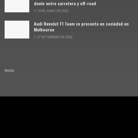
duelo entre carretera y off-road
10 DE JUNIO DE 2026
Audi Revolut F1 Team se presenta en sociedad en
Melbourne
27 DE FEBRERO DE 2026
Inicio
© Siente Motor · 2025