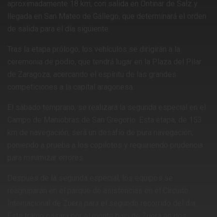
aproximadamente 18 km, con salida en Ontinar de Salz y
llegada en San Mateo de Gállego, que determinará el orden
de salida para el día siguiente.
Tras la etapa prólogo, los vehículos se dirigirán a la
ceremonia de podio, que tendrá lugar en la Plaza del Pilar
de Zaragoza, acercando el espíritu de las grandes
competiciones a la capital aragonesa.
El sábado temprano, se realizará la segunda especial en el
Campo de Maniobras de San Gregorio. Esta etapa, de 153
km de navegación, será un desafío de pura navegación,
poniendo a prueba a los copilotos y requiriendo prudencia
para minimizar errores.
Después de la segunda especial, los equipos se
reagruparán en el parque de asistencias en el Circuito
Internacional de Zuera para el segundo recorrido del día.
Este tramo pasará por el monte bajo de Zuera en dos