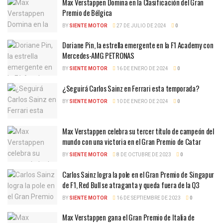
Max Verstappen Domina en la Clasificación del Gran
Premio de Bélgica
BY
SIENTE MOTOR
27 DE JULIO DE 2024
0
Doriane Pin, la estrella emergente en la F1 Academy con
Mercedes-AMG PETRONAS
BY
SIENTE MOTOR
16 DE ENERO DE 2024
0
¿Seguirá Carlos Sainz en Ferrari esta temporada?
BY
SIENTE MOTOR
10 DE ENERO DE 2024
0
Max Verstappen celebra su tercer título de campeón del
mundo con una victoria en el Gran Premio de Catar
BY
SIENTE MOTOR
8 DE OCTUBRE DE 2023
0
Carlos Sainz logra la pole en el Gran Premio de Singapur
de F1, Red Bull se atraganta y queda fuera de la Q3
BY
SIENTE MOTOR
16 DE SEPTIEMBRE DE 2023
0
Max Verstappen gana el Gran Premio de Italia de