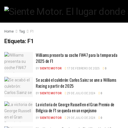
Home
Tag
F1
Etiqueta:
F1
Williams presenta su coche FW47 para la temporada
2025 de F1
BY
SIENTE MOTOR
17 DE FEBRERO DE 2025
0
Se acabó el culebrón: Carlos Sainz se une a Williams
Racing a partir de 2025
BY
SIENTE MOTOR
29 DE JULIO DE 2024
0
La victoria de George Russell en el Gran Premio de
Bélgica de F1 se queda en un espejismo
BY
SIENTE MOTOR
29 DE JULIO DE 2024
0