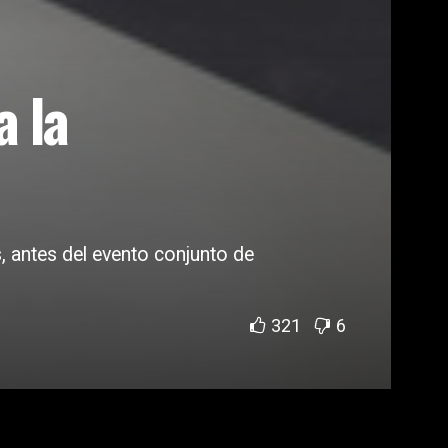
a la
 antes del evento conjunto de
321
6