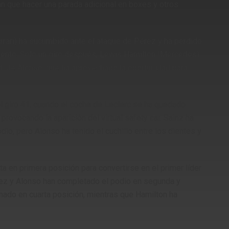
an que hacer una parada adicional en boxes y otros
rrari) ha sucumbido ante el ataque de Pérez y ha perdido
ento. Solo un giro después, Lewis Hamilton (Mercedes)
t’ de Alonso, que ha aprovechado la oportunidad para
el giro 41, cuando el coche de Leclerc se ha quedado
provocando la aparición del virtual safety car. Sainz ha
, pero Alonso ha tenido el cuchillo entre los dientes y
a en primera posición para convertirse en el primer líder
ez y Alonso han completado el podio en segunda y
inado en cuarta posición, mientras que Hamilton ha