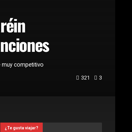
réin
enciones
he muy competitivo
321
3
¿Te gusta viajar?