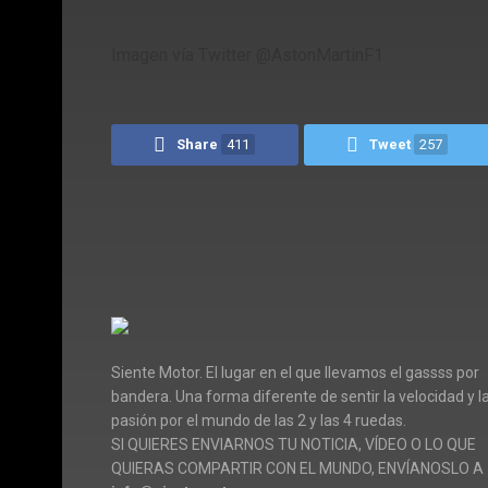
Imagen vía Twitter @AstonMartinF1
Share
411
Tweet
257
Siente Motor. El lugar en el que llevamos el gassss por
bandera. Una forma diferente de sentir la velocidad y l
pasión por el mundo de las 2 y las 4 ruedas.
SI QUIERES ENVIARNOS TU NOTICIA, VÍDEO O LO QUE
QUIERAS COMPARTIR CON EL MUNDO, ENVÍANOSLO A