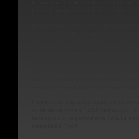
la jornada, provocando que algunos pilotos tuvier
tuvieran problemas para mantener el ritmo.
En la vuelta 28, el monegasco Charles Leclerc (Fe
la posición de podio que ocupaba hasta ese mom
ha entrado en boxes para protegerse del ‘undercu
adelantar al heptacampeón en la vuelta 38.
El momento decisivo de la carrera ha llegado en 
parado en medio de la pista por falta de potencia, 
ascendido momentáneamente a posiciones de podio
ha conseguido adelantarlo en una batalla intensa.
Finalmente, Verstappen ha cruzado la línea de met
del Mundial de Fórmula 1 2023, mientras que Pér
tercera posición, respectivamente. Sainz ha term
completado el ‘Top 5’.