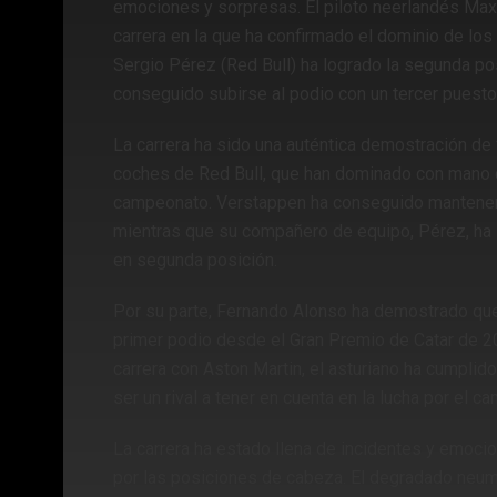
emociones y sorpresas. El piloto neerlandés Max V
carrera en la que ha confirmado el dominio de lo
Sergio Pérez (Red Bull) ha logrado la segunda po
conseguido subirse al podio con un tercer puesto
La carrera ha sido una auténtica demostración de 
coches de Red Bull, que han dominado con mano de 
campeonato. Verstappen ha conseguido mantener su
mientras que su compañero de equipo, Pérez, ha l
en segunda posición.
Por su parte, Fernando Alonso ha demostrado que
primer podio desde el Gran Premio de Catar de 20
carrera con Aston Martin, el asturiano ha cumpli
ser un rival a tener en cuenta en la lucha por el c
La carrera ha estado llena de incidentes y emoc
por las posiciones de cabeza. El degradado neum