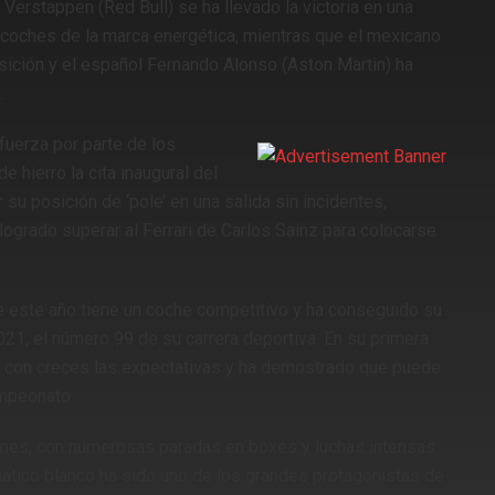
erstappen (Red Bull) se ha llevado la victoria en una
s coches de la marca energética, mientras que el mexicano
sición y el español Fernando Alonso (Aston Martin) ha
.
fuerza por parte de los
hierro la cita inaugural del
 posición de ‘pole’ en una salida sin incidentes,
ogrado superar al Ferrari de Carlos Sainz para colocarse
 este año tiene un coche competitivo y ha conseguido su
21, el número 99 de su carrera deportiva. En su primera
do con creces las expectativas y ha demostrado que puede
ampeonato.
iones, con numerosas paradas en boxes y luchas intensas
ático blanco ha sido uno de los grandes protagonistas de