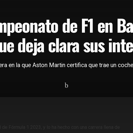
mpeonato de F1 en Ba
ue deja clara sus int
rera en la que Aston Martin certifica que trae un coc
 de Fórmula 1 2023, y lo ha hecho con una carrera llena de