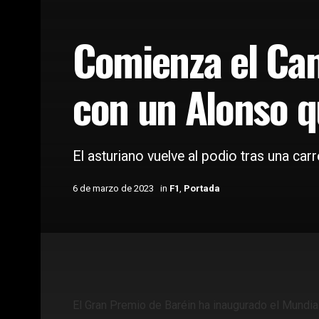
Comienza el Ca
con un Alonso q
El asturiano vuelve al podio tras una car
6 de marzo de 2023
in
F1
,
Portada
Home
Coches
F1
El Gran Premio de Baréin ha inaugurado el Mundial