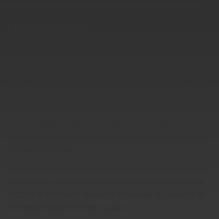
posibles cambios adicionales en la alineación de pilotos.
Perspectivas futuras
La promoción de Yuki Tsunoda al equipo principal de Red
Bull representa una oportunidad significativa para el piloto
japonés, especialmente al debutar con su nuevo equipo en
su carrera de casa en Suzuka. Su experiencia y rendimiento
reciente serán clave para apoyar las aspiraciones de Red
Bull en el campeonato. Mientras tanto, Liam Lawson tendrá
la oportunidad de redimirse y demostrar su valía en un
entorno más familiar, con el objetivo de regresar al equipo
principal en el futuro.​
Esta reestructuración subraya la determinación de Red Bull
por optimizar su alineación y rendimiento en la temporada
2025 de la Fórmula 1, buscando consolidar su posición en
la cima del automovilismo mundial.