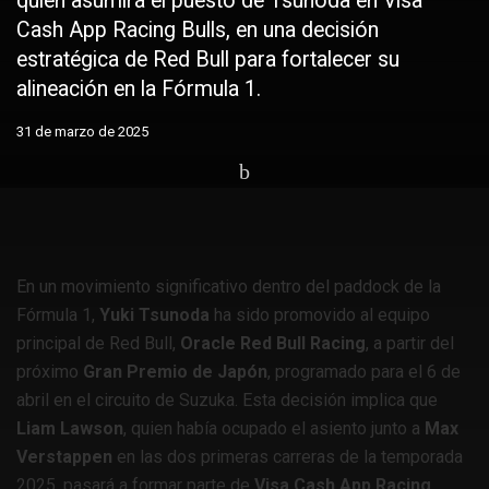
quien asumirá el puesto de Tsunoda en Visa
Cash App Racing Bulls, en una decisión
estratégica de Red Bull para fortalecer su
alineación en la Fórmula 1.
31 de marzo de 2025
Home
Coches
F1
En un movimiento significativo dentro del paddock de la
Fórmula 1,
Yuki Tsunoda
ha sido promovido al equipo
principal de Red Bull,
Oracle Red Bull Racing
, a partir del
próximo
Gran Premio de Japón
, programado para el 6 de
abril en el circuito de Suzuka. Esta decisión implica que
Liam Lawson
, quien había ocupado el asiento junto a
Max
Verstappen
en las dos primeras carreras de la temporada
2025, pasará a formar parte de
Visa Cash App Racing