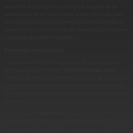
desarrollar a Liam y, juntos, vemos que después de un
comienzo tan difícil, tiene sentido actuar con rapidez para
que Liam pueda adquirir experiencia, mientras continúa su
carrera en la F1 con Visa Cash App Racing Bulls, un entorno
y un equipo que conoce muy bien.» ​
Reacciones en el paddock
La decisión de Red Bull ha generado diversas reacciones
en el mundo de la Fórmula 1.
Max Verstappen
, actual
campeón del mundo y compañero de equipo de Tsunoda a
partir de Suzuka, mostró su descontento con el cambio al
dar «me gusta» a una publicación crítica en Instagram sobre
la decisión.
Por otro lado,
Helmut Marko
, asesor de Red Bull, ha
asegurado que Tsunoda completará la temporada 2025 con
el equipo principal, disipando especulaciones sobre