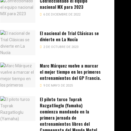
Confeccionado el equipo
nacional MX para 2023
6 DE DICIEMBRE DE 2022
El nacional de Trial Clásicas se
divierte en La Nucía
2 DE OCTUBRE DE 2023
Marc Márquez vuelve a marcar
el mejor tiempo en los primeros
entrenamientos del GP Francia.
9 DE MAYO DE 2025
El piloto turco Toprak
Razgatlioglu (Yamaha)
comienza mandando en la
primera jornada de
entrenamientos libres del
Campeonato del Mundo Motul