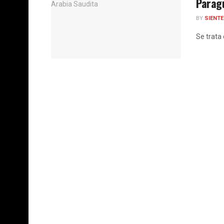
Paragu
BY
SIENT
Se trata