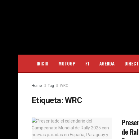
INICIO
MOTOGP
F1
AGENDA
DIRECT
Home
Tag
WRC
Etiqueta:
WRC
Presen
de Ral