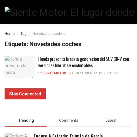
Home
Tag
Novedades coches
Etiqueta:
Novedades coches
Honda presenta la sexta generación del SUV CR-V con
versiones híbridas y enchufables
BY
SIENTE MOTOR
16 DE SEPTIEMBRE DE 2023
0
Stay Connected
Trending
Comments
Latest
Enduro A Estrada: Triunfo de García