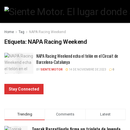
Home
Tag
NAPA Racing Weekend
Etiqueta:
NAPA Racing Weekend
NAPA Racing Weekend echa el telón en el Circuit de
Barcelona-Catalunya
BY
SIENTE MOTOR
14 DE NOVIEMBRE DE 2023
0
Stay Connected
Trending
Comments
Latest
Toprak Razgatlioglu firma un triplete de leyenda