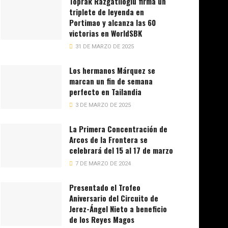
Toprak Razgatlioglu firma un
triplete de leyenda en
Portimao y alcanza las 60
victorias en WorldSBK
31 DE MARZO DE 2025
Los hermanos Márquez se
marcan un fin de semana
perfecto en Tailandia
3 DE MARZO DE 2025
La Primera Concentración de
Arcos de la Frontera se
celebrará del 15 al 17 de marzo
7 DE MARZO DE 2024
Presentado el Trofeo
Aniversario del Circuito de
Jerez-Ángel Nieto a beneficio
de los Reyes Magos