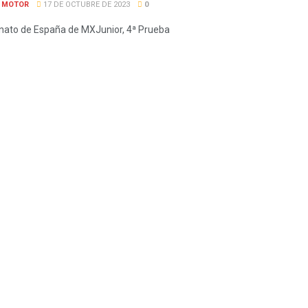
E MOTOR
17 DE OCTUBRE DE 2023
0
ato de España de MXJunior, 4ª Prueba