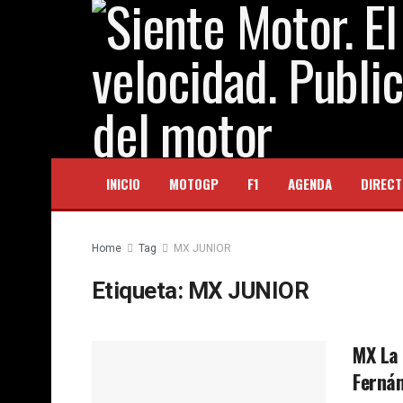
INICIO
MOTOGP
F1
AGENDA
DIRECT
Home
Tag
MX JUNIOR
Etiqueta:
MX JUNIOR
MX La 
Fernán