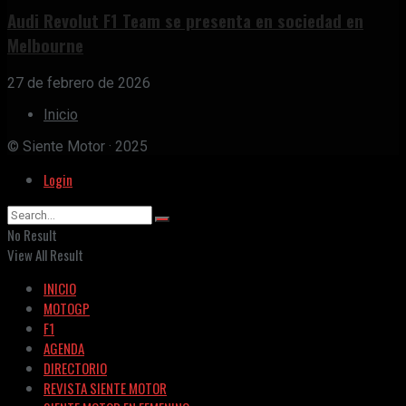
Audi Revolut F1 Team se presenta en sociedad en
Melbourne
27 de febrero de 2026
Inicio
© Siente Motor · 2025
Login
No Result
View All Result
INICIO
MOTOGP
F1
AGENDA
DIRECTORIO
REVISTA SIENTE MOTOR