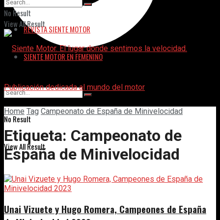
DIRECTORIO
No Result
View All Result
REVISTA SIENTE MOTOR
SIENTE MOTOR EN FEMENINO
Home
Tag
Campeonato de España de Minivelocidad
No Result
Etiqueta:
Campeonato de
View All Result
España de Minivelocidad
Unai Vizuete y Hugo Romera, Campeones de España