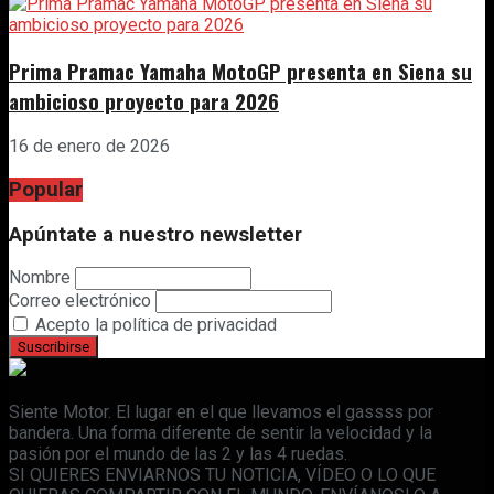
Prima Pramac Yamaha MotoGP presenta en Siena su
ambicioso proyecto para 2026
16 de enero de 2026
Popular
Apúntate a nuestro newsletter
Nombre
Correo electrónico
Acepto la política de privacidad
Siente Motor. El lugar en el que llevamos el gassss por
bandera. Una forma diferente de sentir la velocidad y la
pasión por el mundo de las 2 y las 4 ruedas.
SI QUIERES ENVIARNOS TU NOTICIA, VÍDEO O LO QUE