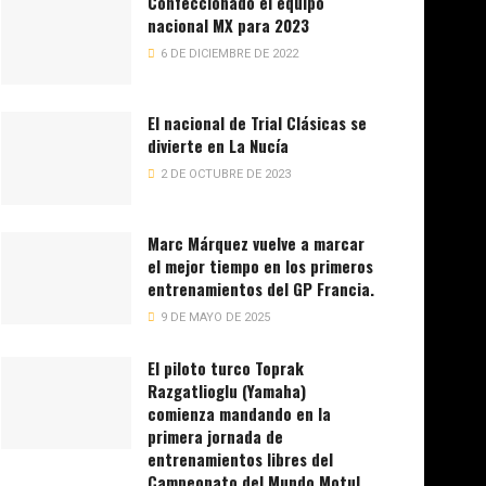
Confeccionado el equipo
nacional MX para 2023
6 DE DICIEMBRE DE 2022
El nacional de Trial Clásicas se
divierte en La Nucía
2 DE OCTUBRE DE 2023
Marc Márquez vuelve a marcar
el mejor tiempo en los primeros
entrenamientos del GP Francia.
9 DE MAYO DE 2025
El piloto turco Toprak
Razgatlioglu (Yamaha)
comienza mandando en la
primera jornada de
entrenamientos libres del
Campeonato del Mundo Motul