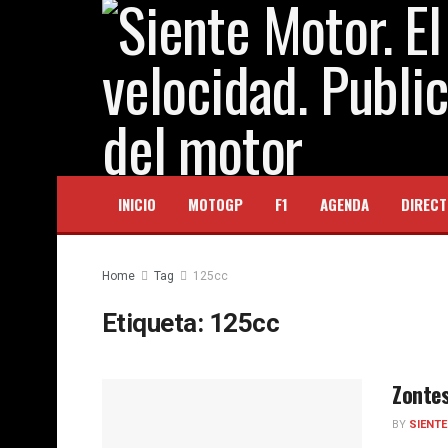
INICIO
MOTOGP
F1
AGENDA
DIRECT
Home
Tag
125cc
Etiqueta:
125cc
Zontes
BY
SIENT