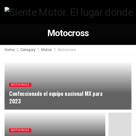
Motocross
Home
Category
Motos
Motocross
MOTOCROSS
Confeccionado el equipo nacional MX para
2023
MOTOCROSS