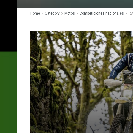
Home
Category
Motos
Competiciones nacionales
RA