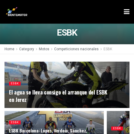
ESBK
Home
Category
Motos
Competiciones nacionales
ESBK
ESBK
El agua se lleva consigo el arranque del ESBK
en Jerez
ESBK
ESBK
ESBK Barcelona: Lopes, Verdoia, Sánchez,