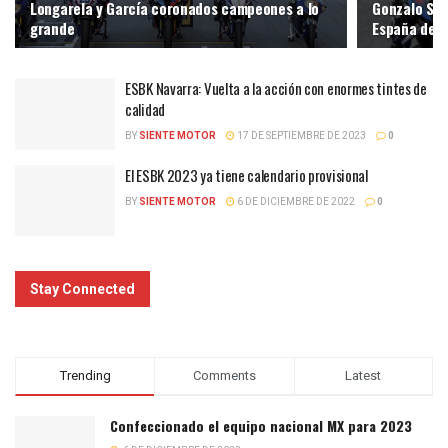
Longarela y García coronados campeones a lo
Gonzalo Sá
grande
España de 
ESBK Navarra: Vuelta a la acción con enormes tintes de
calidad
BY
SIENTE MOTOR
17 DE SEPTIEMBRE DE 2023
0
El ESBK 2023 ya tiene calendario provisional
BY
SIENTE MOTOR
6 DE DICIEMBRE DE 2022
0
Stay Connected
Trending
Comments
Latest
Confeccionado el equipo nacional MX para 2023