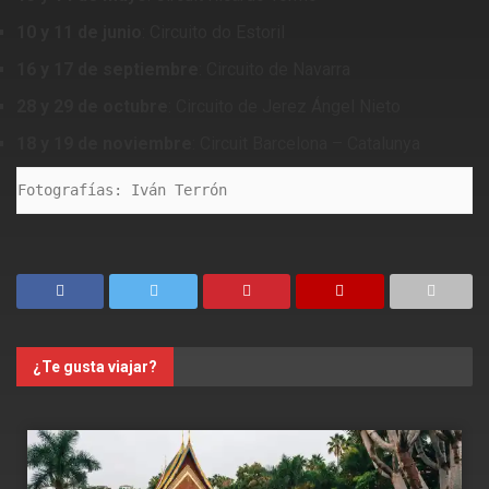
10 y 11 de junio
: Circuito do Estoril
16 y 17 de septiembre
: Circuito de Navarra
28 y 29 de octubre
: Circuito de Jerez Ángel Nieto
18 y 19 de noviembre
: Circuit Barcelona – Catalunya
Fotografías: Iván Terrón
¿Te gusta viajar?