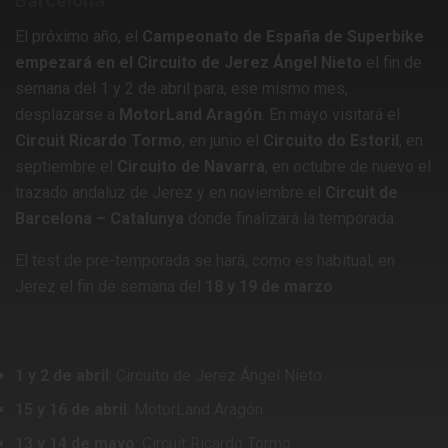
Barcelona
El próximo año, el
Campeonato de España de Superbike
empezará en el Circuito de Jerez Ángel Nieto
el fin de
semana del 1 y 2 de abril para, ese mismo mes,
desplazarse a
MotorLand Aragón
. En mayo visitará el
Circuit Ricardo Tormo
, en junio el
Circuito do Estoril
, en
septiembre el
Circuito de Navarra
, en octubre de nuevo el
trazado andaluz de Jerez y en noviembre el
Circuit de
Barcelona – Catalunya
donde finalizará la temporada.
El test de pre-temporada se hará, como es habitual, en
Jerez el fin de semana del
18 y 19 de marzo
.
Calendario completo
1 y 2 de abril
: Circuito de Jerez Ángel Nieto
15 y 16 de abril
: MotorLand Aragón
13 y 14 de mayo
: Circuit Ricardo Tormo