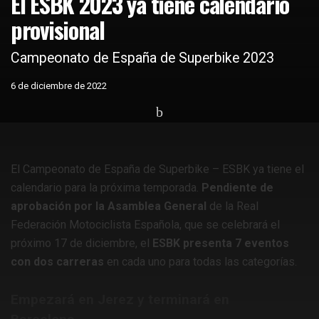
El ESBK 2023 ya tiene calendario
provisional
Campeonato de España de Superbike 2023
6 de diciembre de 2022
Home
Motos
Competiciones nacionales
ESBK
El Campeonato de España de Superbike – ESBK ya tiene el
calendario para la próxima temporada.
Pendiente de
aprobación por la Asamblea General
de la Real
Federación Motociclista Española, que se celebrará el
próximo 17 de diciembre, el
ESBK presenta 7 eventos
con dos carreras
en cada uno para todas las categorías.
Empezará en Jerez y terminará en