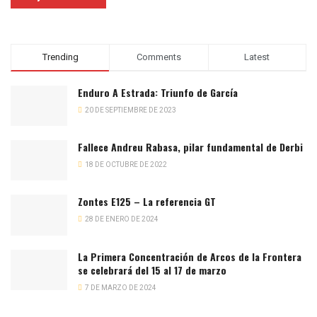
Trending
Comments
Latest
Enduro A Estrada: Triunfo de García
20 DE SEPTIEMBRE DE 2023
Fallece Andreu Rabasa, pilar fundamental de Derbi
18 DE OCTUBRE DE 2022
Zontes E125 – La referencia GT
28 DE ENERO DE 2024
La Primera Concentración de Arcos de la Frontera
se celebrará del 15 al 17 de marzo
7 DE MARZO DE 2024