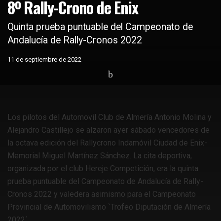
8º Rally-Crono de Enix
Quinta prueba puntuable del Campeonato de
Andalucía de Rally-Cronos 2022
11 de septiembre de 2022
Home
Coches
Competiciones andaluzas
Los pilotos del Automovil Club de Almería Antonio Molina y
Alejandro Castillejo se alzaron ayer sábado vencedores de
la octava edición del Rallycrono Indamóvil Ciudad de Enix-
Memorial Miguel Martínez Sánchez. La cita deportiva,
organizada por el club Hereje Competición, era la quinta
prueba puntuable del Campeonato de Andalucía de Rally-
Cronos 2022 y valedera asimismo para el Campeonato
Provincial de Automovilismo `Trofeo Diputación de Almería
2022´.