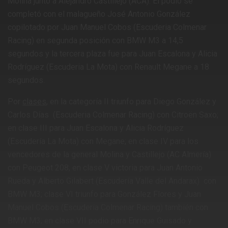
Molina junto a Alejandro Castillejo (ACA). El podio se
completó con el malagueño José Antonio González
copilotado por Juan Manuel Cobos (Escuderia Colmenar
Racing) en segunda posición con BMW M3 a 14,5
segundos y la tercera plaza fue para Juan Escalona y Alicia
Rodríguez (Escuderia La Mota) con Renault Megane a 18
segundos.
Por
clases
, en la categoría II triunfo para Diego González y
Carlos Días (Escuderia Colmenar Racing) con Citroën Saxo;
en clase III para Juan Escalona y Alicia Rodríguez
(Escudería La Mota) con Megane; en clase IV para los
vencedores de la general Molina y Castillejo (AC Almería)
con Peugeot 208; en clase V victoria para Juan Antonio
Rueda y Alberto Gilabert (Escudería Valle del Andarax) con
BMW M3; clase VI triunfo para González Flores y Juan
Manuel Cobos (Escuderia Colmenar Racing) también con
BMW M3; en clase VII podio para Enrique Guisado y