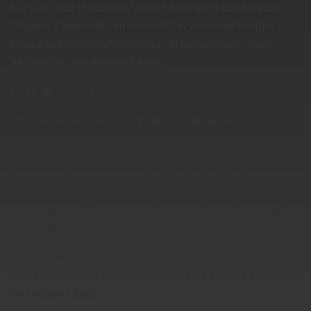
Mariano Díaz (Escudería Valle del Andarax) con Renault
Megane. Finalmente, en clase VIII el vencedor fue otro
equipo almeriense (AC Almería): el formado por José
Antonio García y Antonio Idañez.
Copa diputación
El trofeo al vencedor del circuito provincial de
automovilismo Copa ´Diputación de Almería 2022´ en
categoría de pilotos fue para Antonio Molina, seguido de
Enrique Guisado y Juan Antonio Rueda. En la categoría de
copilotos, el triunfo fue para Alejandro Castillejo, quien
estuvo acompañado en el podio por Mariano Diaz y José
Manuel Sánchez Acacio.
La próxima cita del Campeonato de Andalucía de Rally-
Crono tendrá lugar el próximo 22 y 23 de octubre en Castillo
de Locubin (Jaén).