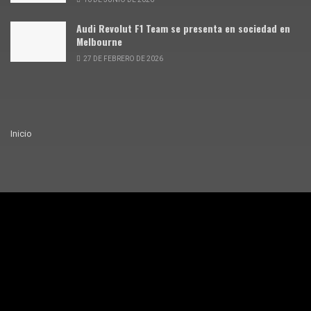
Audi Revolut F1 Team se presenta en sociedad en
Melbourne
27 DE FEBRERO DE 2026
Inicio
© Siente Motor · 2025