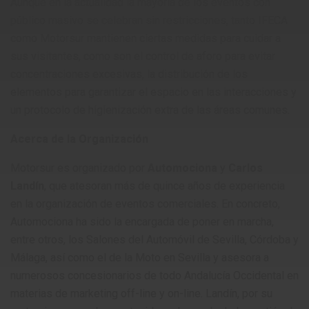
Aunque en la actualidad la mayoría de los eventos con
público masivo se celebran sin restricciones, tanto IFECA
como Motorsur mantienen ciertas medidas para cuidar a
sus visitantes, como son el control de aforo para evitar
concentraciones excesivas, la distribución de los
elementos para garantizar el espacio en las interacciones y
un protocolo de higienización extra de las áreas comunes.
Acerca de la Organización
Motorsur es organizado por
Automociona
y
Carlos
Landín
, que atesoran más de quince años de experiencia
en la organización de eventos comerciales. En concreto,
Automociona ha sido la encargada de poner en marcha,
entre otros, los Salones del Automóvil de Sevilla, Córdoba y
Málaga, así como el de la Moto en Sevilla y asesora a
numerosos concesionarios de todo Andalucía Occidental en
materias de marketing off-line y on-line. Landín, por su