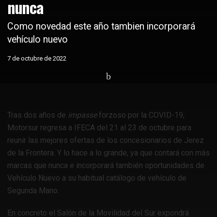
nunca
Como novedad este año tambien incorporará
vehículo nuevo
7 de octubre de 2022
Home
Agenda motociclismo
Tras dos años de
impasse
forzoso por la COVID-19,
Motorsur regresa a IFECA del 21 al 23 de octubre para
reunir las mejores ofertas de los concesionarios de Jerez
de la Frontera. Y lo hace a lo grande, ya que contará con más
marcas que nunca e incorporará también oportunidades de
Vehículo Nuevo a su habitual catálogo de vehículo de
Segunda Mano.
En concreto el Salón de la Movilidad del Sur expondrá