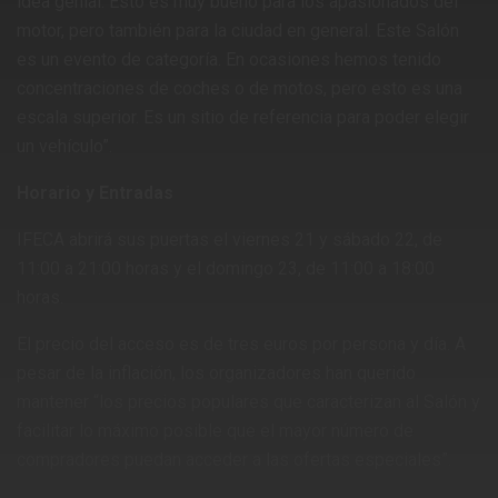
idea genial. Esto es muy bueno para los apasionados del
motor, pero también para la ciudad en general. Este Salón
es un evento de categoría. En ocasiones hemos tenido
concentraciones de coches o de motos, pero esto es una
escala superior. Es un sitio de referencia para poder elegir
un vehículo”.
Horario y Entradas
IFECA abrirá sus puertas el viernes 21 y sábado 22, de
11:00 a 21:00 horas y el domingo 23, de 11:00 a 18:00
horas.
El precio del acceso es de tres euros por persona y día. A
pesar de la inflación, los organizadores han querido
mantener “los precios populares que caracterizan al Salón y
facilitar lo máximo posible que el mayor número de
compradores puedan acceder a las ofertas especiales”.