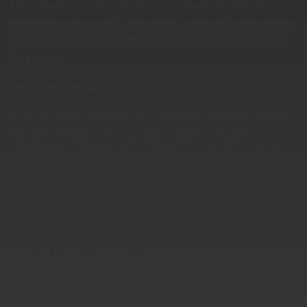
Las entradas pueden adquirirse en taquilla durante la
celebración del evento o desde ya mismo de forma online a
través de: motorsur.eventbrite.com (más 0,51€ por gastos
de gestión).
Un evento Híbrido
Además de su celebración física en IFECA, Motorsur 2022
también contará con una versión online en la que los
compradores podrán conocer una selección de las ofertas
de Vehículo de Ocasión que se ofrecerán en el Salón y
realizar consultas o reservar una cita para probar el modelo
que les interese.
Para ello tan sólo hay que entrar en la web:
stock.salonmotorsur.com
Cambios por la COVID-19