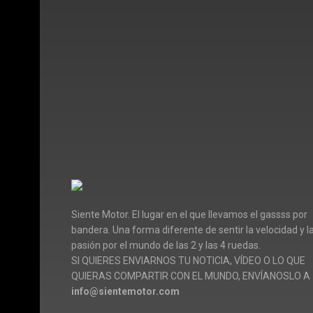
Siente Motor. El lugar en el que llevamos el gassss por
bandera. Una forma diferente de sentir la velocidad y l
pasión por el mundo de las 2 y las 4 ruedas.
SI QUIERES ENVIARNOS TU NOTICIA, VÍDEO O LO QUE
QUIERAS COMPARTIR CON EL MUNDO, ENVÍANOSLO A
info@sientemotor.com