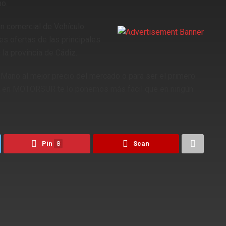
o.
n comercial de Vehículo
s ofertas de las principales
la provincia de Cádiz.
Mano al mejor precio del mercado o para ser el primero
ta, en MOTORSUR te lo ponemos más fácil que en ningún
Pin
8
Scan