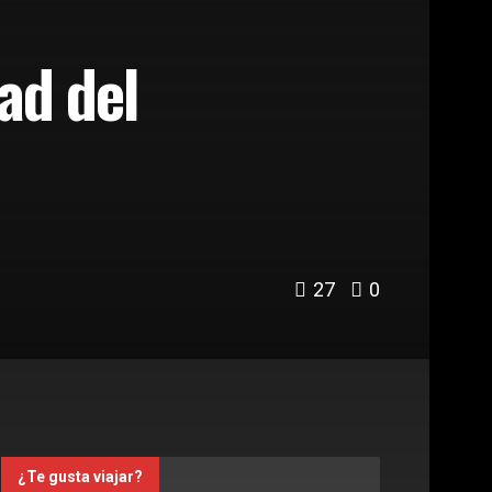
ad del
27
0
¿Te gusta viajar?