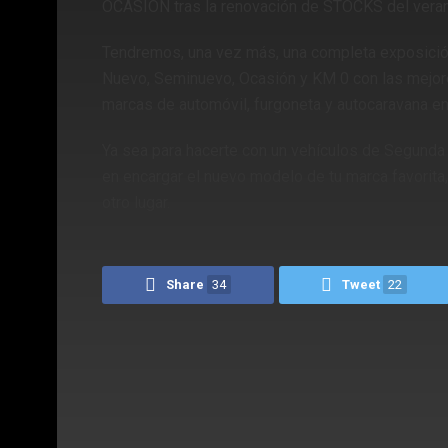
OCASIÓN tras la renovación de STOCKS del veran
Tendremos, una vez más, una completa exposició
Nuevo, Seminuevo, Ocasión y KM 0 con las mejore
marcas de automóvil, furgoneta y autocaravana en 
Ya sea para hacerte con un vehículos de Segunda 
en encargar el nuevo modelo de tu marca favori
otro lugar.
Share
34
Tweet
22