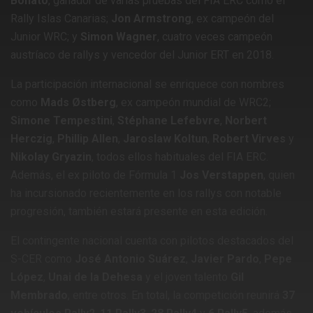
Bonato
, ganador de varias pruebas del FIA ERC como el
Rally Islas Canarias;
Jon Armstrong
, ex campeón del
Junior WRC; y
Simon Wagner
, cuatro veces campeón
austríaco de rallys y vencedor del Junior ERT en 2018.
​
La participación internacional se enriquece con nombres
como
Mads Østberg
, ex campeón mundial de WRC2;
Simone Tempestini
,
Stéphane Lefebvre
,
Norbert
Herczig
,
Phillip Allen
,
Jaroslaw Koltun
,
Robert Virves
y
Nikolay Gryazin
, todos ellos habituales del FIA ERC.
Además, el ex piloto de Fórmula 1
Jos Verstappen
, quien
ha incursionado recientemente en los rallys con notable
progresión, también estará presente en esta edición.
​
El contingente nacional cuenta con pilotos destacados del
S-CER como
José Antonio Suárez
,
Javier Pardo
,
Pepe
López
,
Unai de la Dehesa
y el joven talento
Gil
Membrado
, entre otros.
En total, la competición reunirá
37