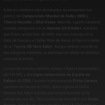
Entre los nombres más destacados se encuentran los
pilotos del
Campeonato Mundial de Rallys (WRC)
,
Thierry Neuville
y
Elfyn Evans
.
Neuville, vigente campeón
mundial, competirá con un
Hyundai i20 N Rally1
, mientras
que Evans, actual líder del WRC tras sus victorias en el
Rally de Suecia y el Safari Rally de Kenia, lo hará al volante
de un
Toyota GR Yaris Rally1
.
Aunque ambos correrán en
una categoría separada, su participación añade un atractivo
especial al evento.
​
La lista de inscritos también incluye a figuras prominentes
del FIA ERC y del
Supercampeonato de España de
Rallyes (S-CER)
.
Destaca la presencia de
Efrén Llarena
,
campeón de Europa en 2022, quien regresa al Sierra
Morena tras haber logrado una tercera posición en la
edición de ese año.
Otros pilotos de renombre son
Yoann