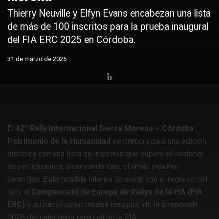
​Thierry Neuville y Elfyn Evans encabezan una lista
de más de 100 inscritos para la prueba inaugural
del FIA ERC 2025 en Córdoba.​
31 de marzo de 2025
Home
Coches
Competiciones internacionales
ERC
El
42º Rally Internacional Sierra Morena – Córdoba
Patrimonio de la Humanidad
se prepara para una edición
histórica con una lista de inscritos que supera el centenar
de participantes, alcanzando casi el límite máximo
permitido.
Este notable interés coincide con el regreso del
rally al
Campeonato de Europa de Rallys de la FIA (FIA
ERC)
y su papel como prueba inaugural de la temporada
2025 del calendario regional de la FIA.