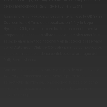
vehículos Rally2
,
11 Rally3
,
28 Rally4
y
6 Rally5
, además
de los mencionados Rally1 de Neuville y Evans.
​
Asimismo, el rally acogerá nuevamente la
Toyota GR Yaris
Cup
, con los GR Yaris de especificación N4, y la
Copa
Hyundai i20 N
, que debutó en los tramos cordobeses la
temporada pasada.
Los pilotos locales también tendrán su
espacio en el apartado nacional y en la categoría reservada
por el
Automóvil Club de Córdoba
para los competidores
andaluces, reconociendo su contribución al prestigio del
Rally Sierra Morena.
​
Con una alineación de pilotos y equipos de primer nivel, el
42º Rally Internacional Sierra Morena promete ser un
espectáculo inolvidable, consolidando su posición como
una de las pruebas más emblemáticas del panorama
rallystico europeo.