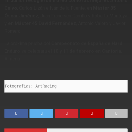
En
Junior recogieron trofeo como los mejores Antonio
Calvo
, Carlos Lizán e Iván de la Fuente; en
Máster 35
Óscar Jiménez
, Juan Francisco Carrillo y Roberto Montoya
y
en Máster 45 David Fernández
, Antonio Valero y Javier
Romero.
La próxima prueba del
Campeonato de España de Hard
Enduro
se celebrará el
10 y 11 de febrero en Cantoria
,
Almería.
Fotografías: ArtRacing