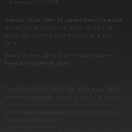
esta primera cita del 2024.
Francesc Moret y Marc Fernández fueron los únicos
que lograron hacer las mismas vueltas que Marc y lo
acompañaron en la foto de ganadores de la categoría
Sénior.
Xosé Anxo Ares, Santiago Martín y Alex Calderón
fueron los mejores en Júnior
.
Álvaro Aguilera gana en Copa
En la Copa de España,
Álvaro Aguilera y Jaime Quilis
ofrecieron una bonita
lucha por la victoria final. Ambos
exhibieron un gran potencial y completaron 6 vueltas al
recorrido
con gran actitud
. En la categoría Sénior Álvaro
Navascues cerró el top tres.