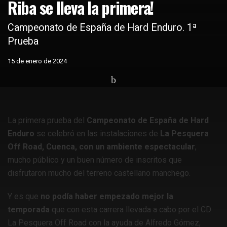
Riba se lleva la primera!
Campeonato de España de Hard Enduro. 1ª
Prueba
15 de enero de 2024
Home
Motos
Competiciones nacionales
HARD ENDURO
La primera prueba del
Campeonato de España de Hard
Enduro
se celebró en las instalaciones de
La Pesquera
Off Road, Cuenca, con un ambiente espectacular
,
mucho público y un buen número de inscritos que
disfrutaron mucho del terreno castellano manchego.
Y es que
no podía haber empezado mejor la
temporada
que con esta carrera llevada a cabo por el CD
La Pesquera Off Road con la ayuda de Alfredo Gómez,