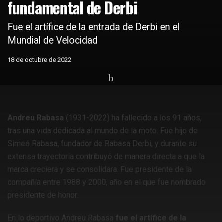
fundamental de Derbi
Fue el artífice de la entrada de Derbi en el
Mundial de Velocidad
18 de octubre de 2022
Home
Actualidad
Andreu Rabasa
(1931-2022) ha fallecido a los 91 años,
tras una vida dedicada al mundo de la moto. Fue hijo de
Simeó Rabasa, fundador de Rabasa Derbi, y durante su
extensa trayectoria contribuyó de manera directa a que la
marca creciera y se consolidara. Fue presidente de la
compañía entre 1988 y 2000, año en el que fue nombrado
presidente de honor.
En lo deportivo Andreu Rabasa
fue el artífice de la