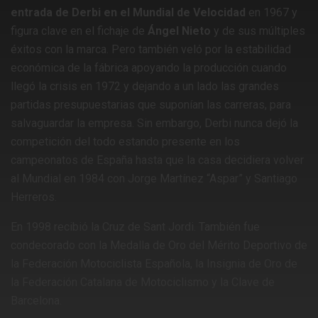
entrada de Derbi en el Mundial de Velocidad
en 1967 y
figura clave en el fichaje de
Ángel Nieto
y de sus múltiples
éxitos con la marca. Pero también veló por la estabilidad
económica de la fábrica apoyando la producción cuando
llegó la crisis en 1972 y dejando a un lado las grandes
partidas presupuestarias que suponían las carreras, para
salvaguardar la empresa. Sin embargo, Derbi nunca dejó la
competición del todo estando presente en los
campeonatos de España hasta que la casa decidiera volver
al Mundial en 1984 con Jorge Martínez “Aspar” y Santiago
Herreros.
En 1998 recibió la Cruz de Sant Jordi. También fue
condecorado con la Medalla de Oro del Mérito Deportivo de
la Federación Motociclista Española, la Insignia de Oro de
la Federación Catalana de Motociclismo y la Clave de
Barcelona.