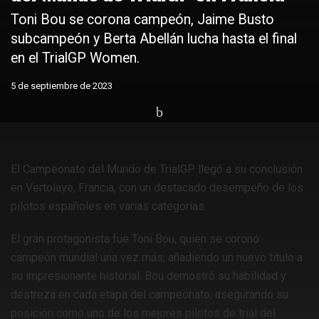
Toni Bou se corona campeón, Jaime Busto
subcampeón y Berta Abellán lucha hasta el final
en el TrialGP Women.
5 de septiembre de 2023
Home
Portada
El Campeonato del Mundo de TrialGP llegó a su conclusión
en Vertolaye, Francia, con un destacado desempeño de los
pilotos españoles en varias categorías.
El gran protagonista fue Toni Bou, quien se coronó
campeón mundial una vez más, añadiendo un nuevo título a
su impresionante historial. Bou demostró su habilidad y
destreza en cada etapa del campeonato, asegurando su
posición como uno de los mejores pilotos de trial del