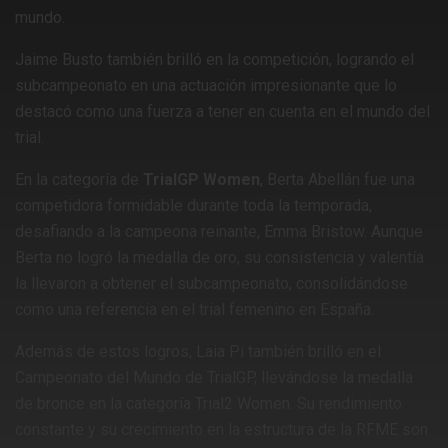
mundo.
Jaime Busto también brilló en la competición, logrando el
subcampeonato en una actuación impresionante que lo
destacó como una fuerza a tener en cuenta en el mundo del
trial.
En la categoría de
TrialGP Women
, Berta Abellán fue una
competidora formidable durante toda la temporada,
desafiando a la campeona reinante, Emma Bristow. Aunque
Berta no logró la medalla de oro, su consistencia y valentía
la llevaron a obtener el subcampeonato, consolidándose
como una referencia en el trial femenino en España.
Además de estos logros, Laia Pi también brilló en el
Campeonato del Mundo de TrialGP, llevándose la medalla
de bronce en la categoría Trial2 Women. Su rendimiento
constante y su crecimiento en la estructura de la RFME son