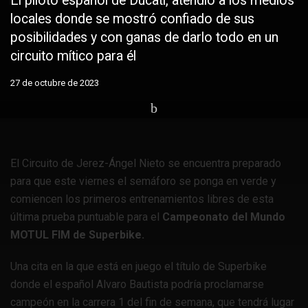
El piloto español de Ducati, atendió a los medios
locales donde se mostró confiado de sus
posibilidades y con ganas de darlo todo en un
circuito mítico para él
27 de octubre de 2023
Home
Portada
El Circuito de Jerez-Ángel Nieto se encuentra preparado
para que este viernes el semáforo se ponga en verde y
comiencen los primeros entrenamientos libres de esta
última prueba puntuable para el
Campeonato del Mundo
MOTUL FIM de Superbike.
Una cita en la que está en juego el título de Superbike
donde el español Alvaro Bautista podría proclamarse
campeón en la carrera 1 del fin de semana, que tendrá lugar