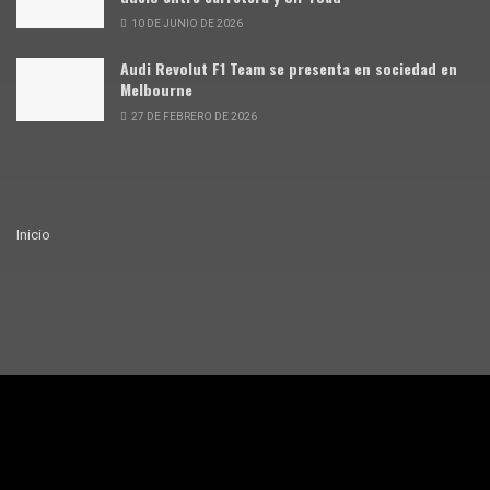
10 DE JUNIO DE 2026
Audi Revolut F1 Team se presenta en sociedad en
Melbourne
27 DE FEBRERO DE 2026
Inicio
© Siente Motor · 2025