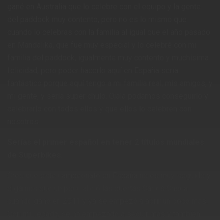
gané en Australia que lo celebre con el equipo y la gente
del paddock muy contento, pero no es lo mismo que
cuando lo celebras con la familia al igual que el año pasado
en Mandalika, que fue muy especial y lo celebré con mi
familia del paddock, igualmente muy contento y muchísima
felicidad; pero poder hacerlo aquí en España sería
fantástico porque aquí tengo a mi familia real, mis amigos, y
mi gente, y sería super chulo. Ojalá podamos conseguirlo y
celebrarlo con todos ellos y que ellos lo celebren con
nosotros.
Serías el primer español en tener 2 títulos mundiales
de Superbikes.
Creo que este campeonato en España no es muy seguido y
digamos que un poco abrió las puertas Carlos Checa
cuando gano en 2011 y ya se empezó a abrir un poco más.
Con mi llegada, se ha empezado a seguir más y también