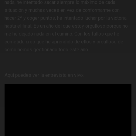
nada, he intentado sacar siempre lo máximo de cada
situación y muchas veces en vez de conformarme con
hacer 2º y coger puntos, he intentado luchar por la victoria
hasta el final. Es un año del que estoy orgulloso porque no
me he dejado nada en el camino. Con los fallos que he
cometido creo que he aprendido de ellos y orgulloso de
cómo hemos gestionado todo este año.
Aquí puedes ver la entrevista en vivo: