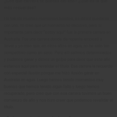
¿Con que carrera te quedas del año? ¿Qué es lo que
más recuerdas?
Ha habido muchos momentos bonitos, es difícil quedarse
con uno. Yo creo que un momento no decisivo, pero si
importante para decir “estoy aquí” fue la primera carrera en
Australia. Fue una carrera donde de repente empezó a
llover y yo creo que, en otros años en agua, no he sido tan
competitivo como en seco. Pero allí salimos determinados
y pudimos ganar y dimos un golpe para decir que este año
estamos aquí para revalidar el título. Esa carrera la recuerdo
con especial ilusión porque me hizo ilusión ganar en
Australia en agua. Luego hemos tenido momentos muy
buenos que hemos tenido algún fallo y luego hemos
recuperado, pero creo que con esa carrera tuvimos un buen
comienzo de año y nos hizo creer que podemos revalidar el
título.