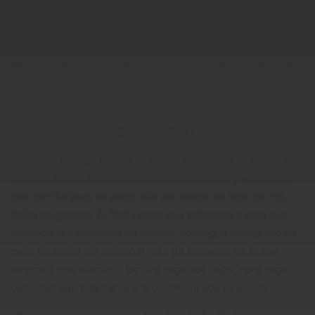
con la llegada de otros pilotos como Vierge o Lecuona que
están llegando aquí y parece que se está abriendo un poco
más a España. Estaría chulo poder revalidar el número 1 y
ser el primer el piloto español al final motiva porque no es
un campeonato muy típico aquí en España, pero a ver si
podemos hacer que siga creciendo.
¿Qué papel puede jugar el tiempo?
El tiempo es algo que yo no puedo controlar y te tienes que
adaptar. Al final el tiempo es para todos igual y está claro
que con lluvia es un poco más de riesgo, no solo por mí,
hablo en general. Al final tienes que adaptarte y creo que
teniendo la mentalidad de intentar conseguir el máximo de
cada situación sin arriesgar más de la cuenta es lo que
tenemos que intentar. Llueva o haga sol, haga frio o haga
calor; hay que adaptarse a la condición que tenemos.