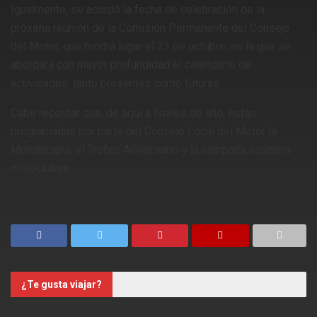
Igualmente, se acordó la fecha de celebración de la
próxima reunión de la Comisión Permanente del Consejo
del Motor, que tendrá lugar el 23 de octubre, en la que se
abordará con mayor profundidad el calendario de
actividades, tanto presentes como futuras.
Cabe recordar que, de aquí a finales de año, están
programadas por parte del Consejo Local del Motor la
Mototerapia, el Trofeo Aniversario y la campaña solidaria
motoclubes.
¿Te gusta viajar?