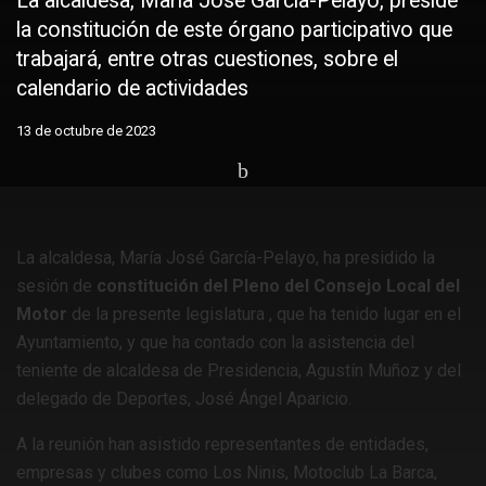
La alcaldesa, María José García-Pelayo, preside
la constitución de este órgano participativo que
trabajará, entre otras cuestiones, sobre el
calendario de actividades
13 de octubre de 2023
Home
Más motor
Te interesa
La alcaldesa, María José García-Pelayo, ha presidido la
sesión de
constitución del Pleno del Consejo Local del
Motor
de la presente legislatura , que ha tenido lugar en el
Ayuntamiento, y que ha contado con la asistencia del
teniente de alcaldesa de Presidencia, Agustín Muñoz y del
delegado de Deportes, José Ángel Aparicio.
A la reunión han asistido representantes de entidades,
empresas y clubes como Los Ninis, Motoclub La Barca,