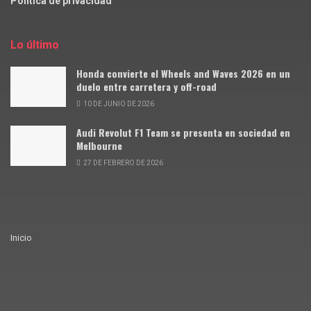
Política de privacidad
Lo último
Honda convierte el Wheels and Waves 2026 en un
duelo entre carretera y off-road
10 DE JUNIO DE 2026
Audi Revolut F1 Team se presenta en sociedad en
Melbourne
27 DE FEBRERO DE 2026
Inicio
© Siente Motor · 2025