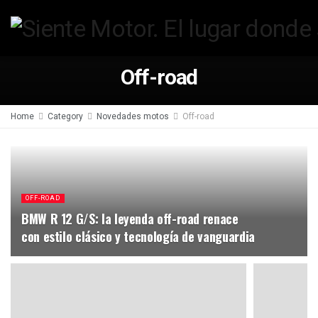
Off-road
Home
Category
Novedades motos
Off-road
OFF-ROAD
BMW R 12 G/S: la leyenda off-road renace
con estilo clásico y tecnología de vanguardia