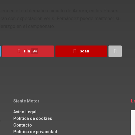
erá en el emblemático circuito de
Assen
, en los Países
ran con expectación ver si Fernández puede mantener su
iderazgo en el campeonato.
Pin
94
Scan
L
Siente Motor
Aviso Legal
Política de cookies
a
Contacto
Política de privacidad