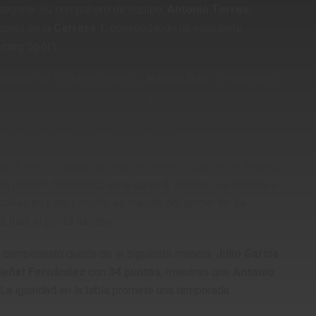
tegoría.
Su compañero de equipo,
Antonio Torres
,
enida en la
Carrera 1
, consolidando un excelente
cing Sport
.
ganador de la primera manga,
Jeffrey Buis
(Freudenberg
la curva 1 de la última vuelta tras un contacto con su
n involucró al brasileño
Humberto Maier
(Yamaha AD78
idente y también terminó en el suelo.
i), vio truncadas sus aspiraciones al caer en la segunda
ah
(ProGP NitiRacing) en la curva 8.
Gennai, que llegaba a
tivas en este circuito, se marcha del primer fin de
ara el piloto italiano.
del campeonato queda de la siguiente manera:
Julio García
Beñat Fernández
con
34 puntos
, mientras que
Antonio
La igualdad en la tabla promete una temporada