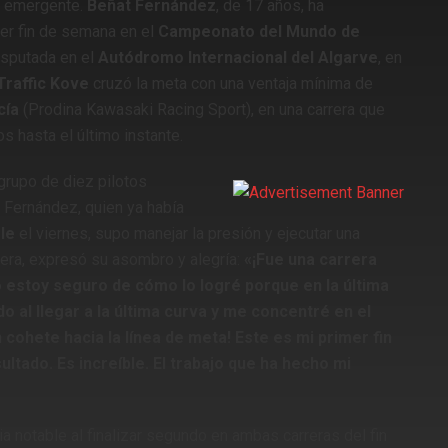
o emergente.
Beñat Fernández
, de 17 años, ha
er fin de semana en el
Campeonato del Mundo de
sputada en el
Autódromo Internacional del Algarve
, en
raffic Kove
cruzó la meta con una ventaja mínima de
cía
(Prodina Kawasaki Racing Sport), en una carrera que
s hasta el último instante.
grupo de diez pilotos
Fernández, quien ya había
le
el viernes, supo manejar la presión y ejecutar una
rrera, expresó su asombro y alegría:
«¡Fue una carrera
 estoy seguro de cómo lo logré porque en la última
do al llegar a la última curva y me concentré en el
 cohete hacia la línea de meta! Este es mi primer fin
tado. Es increíble. El trabajo que ha hecho mi
 notable al finalizar segundo en ambas carreras del fin