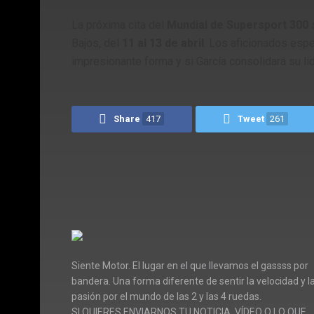
La próxima cita del
Mundial de Supersport 300
s
Bajos, del
11 al 13 de abril
.
Los aficionados espe
impresionante forma y si García consolidará su l
Share
417
Tweet
261
Siente Motor. El lugar en el que llevamos el gassss por
bandera. Una forma diferente de sentir la velocidad y l
pasión por el mundo de las 2 y las 4 ruedas.
SI QUIERES ENVIARNOS TU NOTICIA, VÍDEO O LO QUE