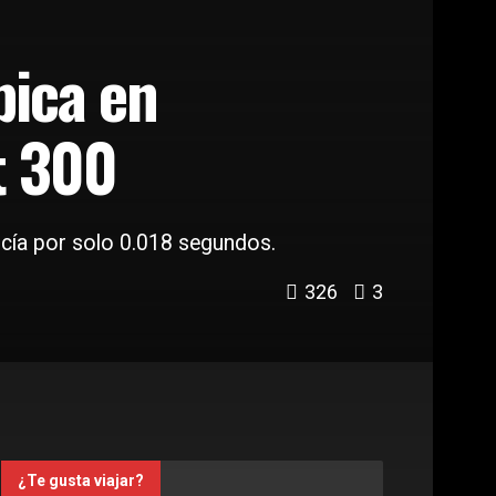
pica en
t 300
rcía por solo 0.018 segundos.
326
3
¿Te gusta viajar?