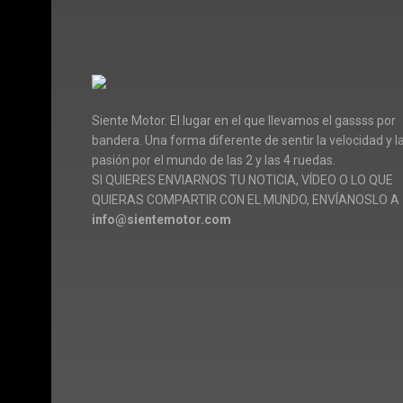
Siente Motor. El lugar en el que llevamos el gassss por
bandera. Una forma diferente de sentir la velocidad y l
pasión por el mundo de las 2 y las 4 ruedas.
SI QUIERES ENVIARNOS TU NOTICIA, VÍDEO O LO QUE
QUIERAS COMPARTIR CON EL MUNDO, ENVÍANOSLO A
info@sientemotor.com
© Siente Motor · 2025