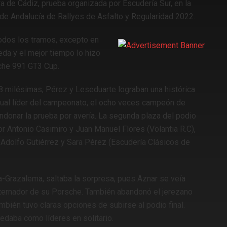
rra de Cádiz, prueba organizada por Escudería Sur, en la
de Andalucía de Rallyes de Asfalto y Regularidad 2022.
odos los tramos, excepto en
eda y el mejor tiempo lo hizo
che 991 GT3 Cup.
8 milésimas, Pérez y Leseduarte lograban una histórica
 actual líder del campeonato, el ocho veces campeón de
ndonar la prueba por avería. La segunda plaza del podio
or Antonio Casimiro y Juan Manuel Flores (Volantia R.C),
a Adolfo Gutiérrez y Sara Pérez (Escudería Clásicos de
ra-Grazalema, saltaba la sorpresa, pues Aznar se veía
lternador de su Porsche. También abandonó el jerezano
ambién tuvo claras opciones de subirse al podio final.
daba como líderes en solitario.