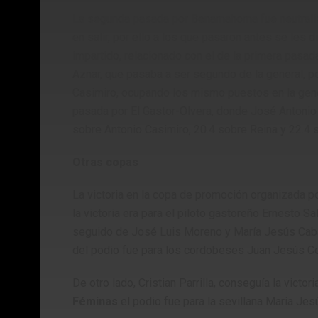
La segunda pasada por Benamahoma fue neutraliz
en salir, por ello a los que pasaron antes se les d
impartido, relacionado con el de la primera pasa
Aznar, que pasaba a ser segundo de la general, po
Casimiro, ocupando los mismo puestos en la gene
pasada por El Gastor-Olvera, donde José Antonio
sobre Antonio Casimiro, 20.4 sobre Reina y 22.4 
Otras copas
La victoria en la copa de promoción organizada 
la victoria era para el piloto gastoreño Ernesto Sa
seguido de José Luis Moreno y María Jesús Cabal
del podio fue para los cordobeses Juan Jesús Co
De otro lado, Cristian Parrilla, conseguía la victori
Féminas
el podio fue para la sevillana María Jes