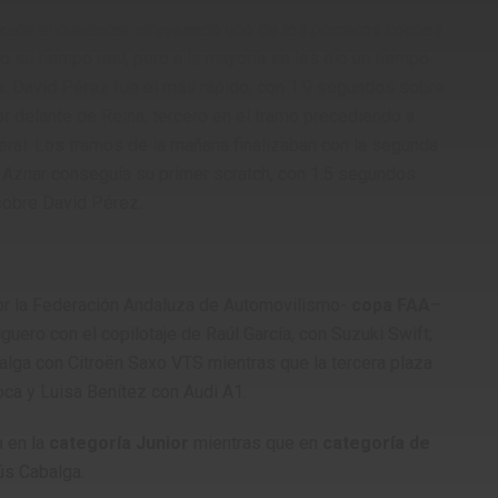
ada al quedarse atravesado uno de los primeros coches
io su tiempo real, pero a la mayoría se les dio un tiempo
da. David Pérez fue el más rápido, con 1.9 segundos sobre
r delante de Reina, tercero en el tramo precediendo a
ral. Los tramos de la mañana finalizaban con la segunda
 Aznar conseguía su primer scratch, con 1.5 segundos
sobre David Pérez.
por la Federación Andaluza de Automovilismo-
copa FAA
–
lguero con el copilotaje de Raúl García, con Suzuki Swift;
ga con Citroën Saxo VTS mientras que la tercera plaza
ca y Luisa Benítez con Audi A1.
a en la
categoría Junior
mientras que en
categoría de
ús Cabalga.