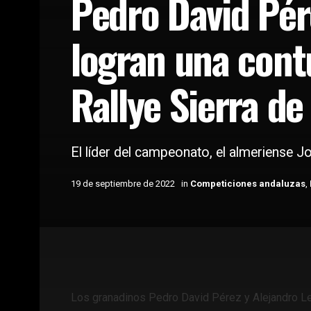
Pedro David Pér
logran una cont
Rallye Sierra de
El líder del campeonato, el almeriense J
19 de septiembre de 2022
in
Competiciones andaluzas
,
Home
Coches
Competiciones andaluzas
Los granadinos Pedro David Pérez y Alejandro Le