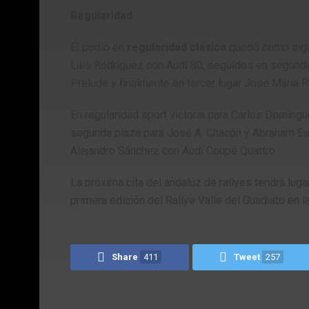
Regularidad
El podio en
regularidad clásica
quedó como sigue
Luis Rodríguez con Audi 80, seguidos en segund
Prelude y finalmente en tercer lugar José María 
En regularidad sport victoria para Carlos Domíngu
segunda plaza para José A. Chacón y Abraham Espi
Alejandro Sánchez con Audi Coupé Quattro.
La próxima cita del andaluz de rallyes tendrá lug
primera edición del Rallye Valle del Guadiato en l
Share
411
Tweet
257