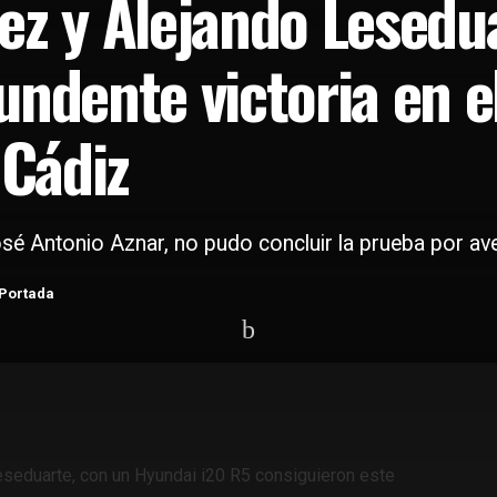
ez y Alejando Lesedu
undente victoria en e
 Cádiz
osé Antonio Aznar, no pudo concluir la prueba por ave
Portada
seduarte, con un Hyundai i20 R5 consiguieron este