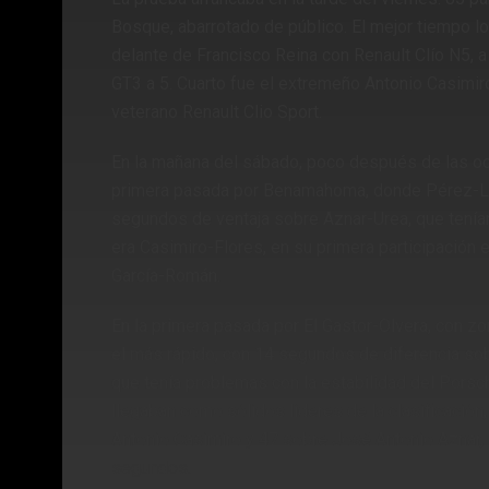
Bosque, abarrotado de público. El mejor tiempo l
delante de Francisco Reina con Renault Clío N5,
GT3 a 5. Cuarto fue el extremeño Antonio Casimiro
veterano Renault Clio Sport.
En la mañana del sábado, poco después de las oc
primera pasada por Benamahoma, donde Pérez-Les
segundos de ventaja sobre Aznar-Urea, que tenía
era Casimiro-Flores, en su primera participación 
García-Román.
En la primera pasada por El Gastor-Olvera, con zo
el más rápido, con 14 segundos de diferencia so
que tenía problemas con la estabilidad del Pors
llegaban como sólidos líderes de la clasificació
Antonio Casimiro y 47 sobre José Antonio Aznar, 
segundos.