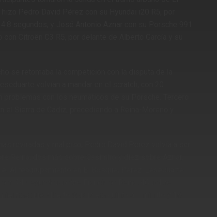
o hizo Pedro David Pérez con su Hyundai i20 R5, por
 a 4.8 segundos; y José Antonio Aznar con su Porsche 991
 con Citroën C3 R5, por delante de Alberto García y su
ho se retomaba la competición con la disputa de la
eduarte volvían a mandar en el scratch, con 20
n problemas con los neumáticos de su Porsche. Tercero
en el Sierra de Cádiz, precediendo a Reina-Moreno y
nas reviradas y mal piso, Pedro David Pérez volvía a ser
bre Reina, dos más sobre Casimiro y diez sobre Aznar,
che. Al reagrupamiento en El Bosque, Pérez-Leseduarte
n, con 44 segundos sobre Francisco Reina, 46 sobre
mientras que Alberto García era quinto a 1 minuto y 16