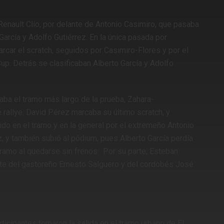
Renault Clío, por delante de Antonio Casimiro, que pasaba
García y Adolfo Gutiérrez. En la única pasada por
car el scratch, seguidos por Casimiro-Flores y por el
up. Detrás se clasificaban Alberto García y Adolfo
aba el tramo más largo de la prueba, Zahara-
rallye. David Pérez marcaba su último scratch, y
ido en el tramo y en la general por el extremeño Antonio
z, y también subió al pódium, pues Alberto García perdía
 tramo al quedarse sin frenos. Por su parte, Esteban
ante del gastoreño Ernesto Salguero y del cordobés José
rticipantes tomaron la salida en el tramo urbano de El