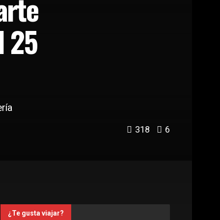
arte
l 25
ría
318
6
¿Te gusta viajar?