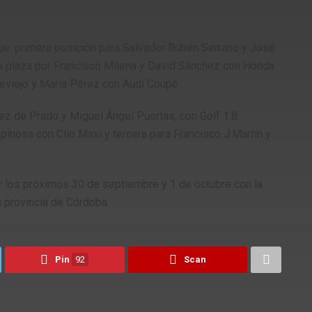
: primera posición para Salvador Rubén Serrano y José
a plaza por Francisco Milena y David Sánchez con Honda
Reviejo y María Pérez con Audi Coupé.
ez de Prado y Miguel Ángel Puertas, con Golf 1.8;
nosa con Clío Maxi y tercera para Francisco J.Martín y
ar los próximos 30 de septiembre y 1 de octubre con la
a provincia de Córdoba.
Pin
92
Scan