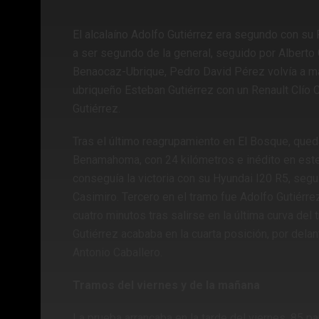
El alcalaíno Adolfo Gutiérrez era segundo con su 
a ser segundo de la general, seguido por Alberto 
Benaocaz-Ubrique, Pedro David Pérez volvía a mar
ubriqueño Esteban Gutiérrez con un Renault Clío C
Gutiérrez.
Tras el último reagrupamiento en El Bosque, qued
Benamahoma, con 24 kilómetros e inédito en este 
conseguía la victoria con su Hyundai I20 R5, segu
Casimiro. Tercero en el tramo fue Adolfo Gutiérre
cuatro minutos tras salirse en la última curva del
Gutiérrez acababa en la cuarta posición, por del
Antonio Caballero.
Tramos del viernes y de la mañana
La prueba arrancaba en la tarde del viernes. 85 pa