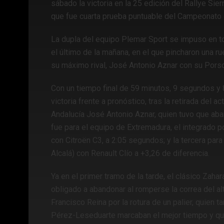
sábado la victoria en la 25 edición del Rallye Sie
que fue cuarta prueba puntuable del Campeonato 
La dupla del equipo Plemar Sport se impuso en t
el último de la mañana, en el que pincharon una ru
su máximo rival, José Antonio Aznar con su Pors
Con un tiempo final de 59 minutos, 9 segundos y 
victoria frente a pronóstico, tras la retirada del
Andalucía José Antonio Aznar, quien tuvo que aba
fue para el equipo de Extremadura, el integrado p
con Citroën C3, a 2:05 segundos; y la tercera par
Alcalá) con Renault Clío a +3,26 de diferencia.
Ya en el primer tramo de la tarde, el clásico Zaha
obligado a abandonar al romperse la correa del a
Francisco Reina por la rotura de un palier, quien t
Pérez-Leseduarte marcaban el mejor tiempo y que